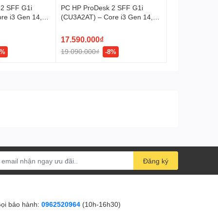
 2 SFF G1i
PC HP ProDesk 2 SFF G1i
re i3 Gen 14,
(CU3A2AT) – Core i3 Gen 14,
GB SSD,
8GB RAM, 256GB SSD,
ỏ gọn, doanh
Windows 11, nhỏ gọn, doanh
17.590.000₫
nghiệp
19.090.000₫
7%
-8%
Đăng ký
ọi bảo hành:
0962520964
(10h-16h30)