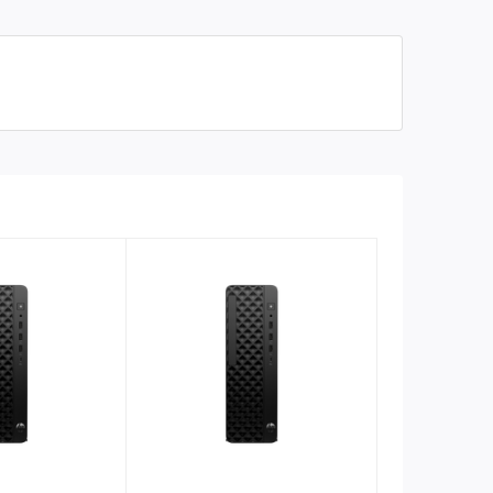
5Gbps signaling rate, 1 x
DisplayPort 1.4, 2 x USB
Cổng kết nối
Type-A 480Mbps, 1 x
headphone/microphone
combo, 1 x audio-out, 1 x RJ-
45, 1 x HDMI 1.4
Realtek Wi-Fi 6 RTL8852BE
WiFi
(2x2) and Bluetooth® 5.3
wireless card
Hệ điều hành
Windows