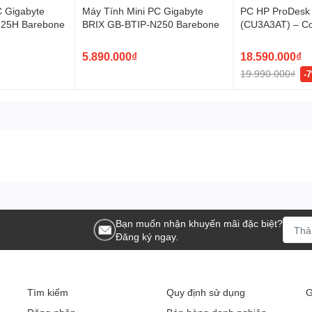
C Gigabyte
Máy Tính Mini PC Gigabyte
PC HP ProDesk
25H Barebone
BRIX GB-BTIP-N250 Barebone
(CU3A3AT) – Co
8GB RAM, 512
Windows 11, nh
5.890.000₫
18.590.000₫
nghiệp
 Chipset Intel Q670
19.990.000₫
-
Bạn muốn nhận khuyến mãi đặc biệt?
Đăng ký ngay.
Tìm kiếm
Quy định sử dụng
G