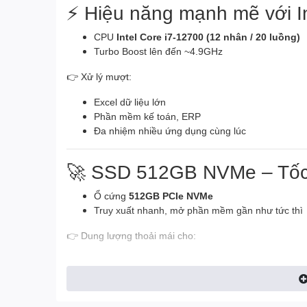
⚡ Hiệu năng mạnh mẽ với In
CPU
Intel Core i7-12700 (12 nhân / 20 luồng)
Turbo Boost lên đến ~4.9GHz
👉 Xử lý mượt:
Excel dữ liệu lớn
Phần mềm kế toán, ERP
Đa nhiệm nhiều ứng dụng cùng lúc
🚀 SSD 512GB NVMe – Tốc 
Ổ cứng
512GB PCIe NVMe
Truy xuất nhanh, mở phần mềm gần như tức thì
👉 Dung lượng thoải mái cho:
Tài liệu công việc
Phần mềm doanh nghiệp