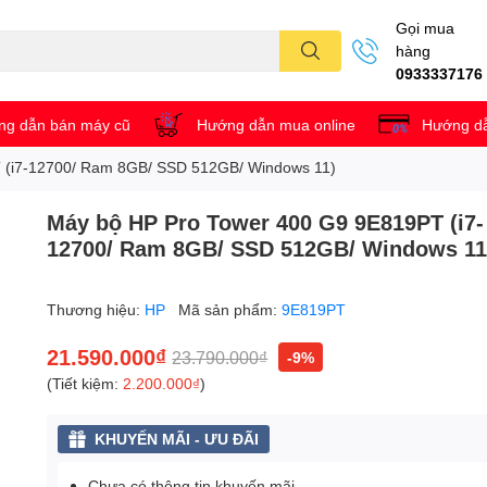
Gọi mua
hàng
0933337176
g dẫn bán máy cũ
Hướng dẫn mua online
Hướng dẫ
 (i7-12700/ Ram 8GB/ SSD 512GB/ Windows 11)
Máy bộ HP Pro Tower 400 G9 9E819PT (i7-
12700/ Ram 8GB/ SSD 512GB/ Windows 11
Thương hiệu:
HP
Mã sản phẩm:
9E819PT
21.590.000₫
23.790.000₫
-9%
(Tiết kiệm:
2.200.000₫
)
KHUYẾN MÃI - ƯU ĐÃI
Chưa có thông tin khuyến mãi