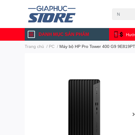
DANH MỤC SẢN PHẨM
Hướn
Trang chủ
/
PC
/
Máy bộ HP Pro Tower 400 G9 9E819PT