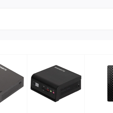
cấp dễ dàng
g cấp