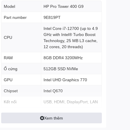
Model
HP Pro Tower 400 G9
Part number
9E819PT
Intel Core i7-12700 (up to 4.9
GHz with Intel® Turbo Boost
CPU
Technology, 25 MB L3 cache,
12 cores, 20 threads)
RAM
8GB DDR4 3200MHz
Ổ cứng
512GB SSD NVMe
GPU
Intel UHD Graphics 770
Chipset
Intel Q670
Kết nối
USB, HDMI, DisplayPort, LAN
Bàn phím + Chuột HP cổng
Keyboard
Xem thêm
USB
3 x SuperSpeed USB Type-A