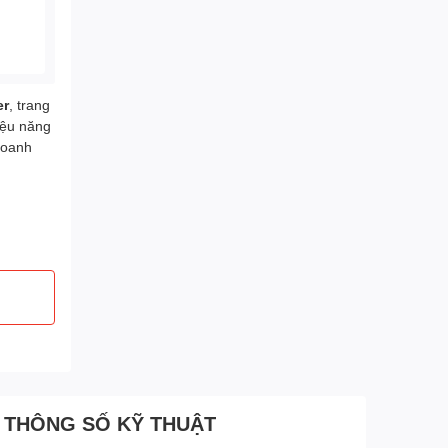
er
, trang
iệu năng
doanh
THÔNG SỐ KỸ THUẬT