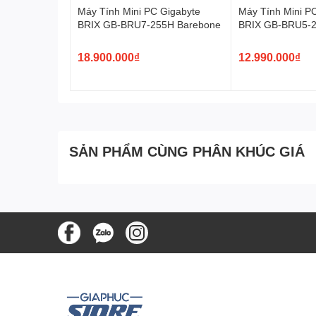
RAM, SSD
Máy Tính Mini PC Gigabyte
Máy Tính Mini P
VGA rời
BRIX GB-BRU7-255H Barebone
BRIX GB-BRU5-2
HDD lưu trữ
18.900.000₫
12.990.000₫
🧩 Nền tảng doanh nghiệp –
Chipset
Intel Q670
Tối ưu cho môi trường doanh nghiệp
👉 Ưu điểm:
SẢN PHẨM CÙNG PHÂN KHÚC GIÁ
Ổn định cao
Bảo mật tốt
🔌 Kết nối đầy đủ
USB-A, USB-C
HDMI + DisplayPort
LAN Gigabit
👉 Kết nối dễ: