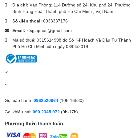
Địa chỉ:
Văn Phòng: 114 Đường số 24, Khu phố 24, Phường
🔋 Pin dung lượng lớn
Bình Hưng Hoà, Thành phố Hồ Chí Minh , Việt Nam
Máy sử dụng pin Lithium-ion dung lượng
2000mAh
, có thể:
Số điện thoại:
0933337176
Email:
ktsgiaphuc@gmail.com
Mã số thuế: 0315614998 do Sở Kế Hoạch Và Đầu Tư Thành
Bơm lại khoảng 10 lốp ô tô sau một lần sạc đầy
Phố Hồ Chí Minh cấp ngày 08/04/2019
Bơm đầy nhiều xe đạp và xe máy
Hoạt động độc lập không cần nguồn điện trực tiếp
Thời gian sạc khoảng 3 giờ thông qua cổng USB Type-C.
💡 Đèn LED hỗ trợ khẩn cấp
Sản phẩm tích hợp đèn LED độ sáng cao giúp:
Gọi bảo hành:
0962520964
(10h-16h30)
Bơm lốp ban đêm
Gọi khiếu nại:
090 2345 972
(9h-17h)
Hỗ trợ sửa xe khi thiếu sáng
Tăng độ an toàn khi sử dụng ngoài trời
Phương thức thanh toán