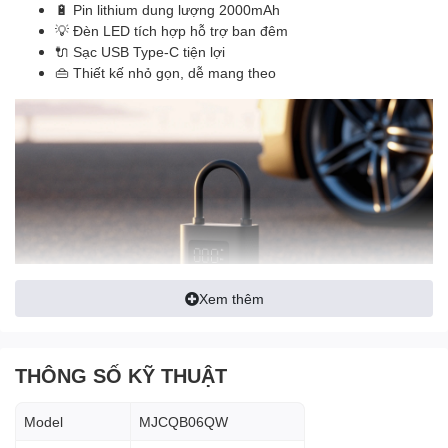
🔋 Pin lithium dung lượng 2000mAh
💡 Đèn LED tích hợp hỗ trợ ban đêm
🔌 Sạc USB Type-C tiện lợi
👜 Thiết kế nhỏ gọn, dễ mang theo
Xem thêm
THÔNG SỐ KỸ THUẬT
🚀 Hiệu suất bơm mạnh mẽ
Model
MJCQB06QW