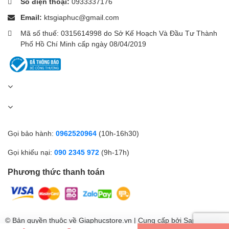
Số điện thoại:
0933337176
vào không gian đang vệ sinh
Email:
ktsgiaphuc@gmail.com
Mã số thuế: 0315614998 do Sở Kế Hoạch Và Đầu Tư Thành
Phố Hồ Chí Minh cấp ngày 08/04/2019
Sản phẩm kích thước nhỏ gọn,
trọng lượng chỉ 2.3 kg, màu sắc
vừa cổ điển, vừa hiện đại sang
trọng, dùng đẹp cho mọi không
gian sống
Gọi bảo hành:
0962520964
(10h-16h30)
Gọi khiếu nại:
090 2345 972
(9h-17h)
Máy hút bụi sử dụng pin sạc
Phương thức thanh toán
2.500 mAh, thời gian sạc đầy
khoảng 3 giờ, sử dụng đến 50
phút ở chế độ tiêu chuẩn và 20
© Bản quyền thuộc về Giaphucstore.vn | Cung cấp bởi
Sapo
phút ở chế độ mạnh