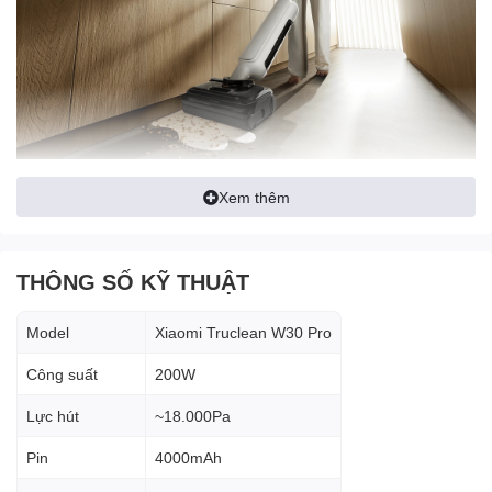
👉 Phù hợp:
Xem thêm
Nhà có thú cưng
Nhà nhiều tóc, bụi mịn
Người bận rộn, cần dọn nhanh
THÔNG SỐ KỸ THUẬT
Model
Xiaomi Truclean W30 Pro
🌟 Ưu điểm nổi bật
Công suất
200W
💥 Lực hút cực mạnh 18.000Pa
Lực hút
~18.000Pa
– xử lý mọi vết bẩn
Pin
4000mAh