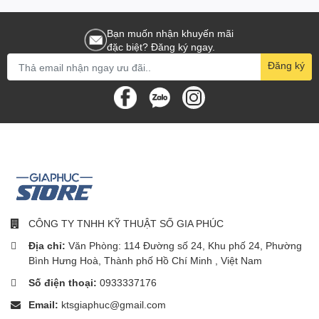
🔄 Thiết kế nằm phẳng 180°
Bạn muốn nhận khuyến mãi
đặc biệt? Đăng ký ngay.
Chui gầm giường, sofa dễ dàng
Đăng ký
Vẫn giữ lực hút mạnh
👉 Dọn sạch mọi góc khuất
🔋 Pin 40 phút – dọn cả nhà
Pin 4000mAh
Dọn nhà diện tích lớn chỉ 1 lần sạc
👉 Tiện lợi, không gián đoạn
CÔNG TY TNHH KỸ THUẬT SỐ GIA PHÚC
🧹 Con lăn tốc độ cao 450
Địa chỉ:
Văn Phòng: 114 Đường số 24, Khu phố 24, Phường
Bình Hưng Hoà, Thành phố Hồ Chí Minh , Việt Nam
lần/phút
Số điện thoại:
0933337176
Chà sàn mạnh mẽ
Email:
ktsgiaphuc@gmail.com
Đánh bay vết bẩn nhanh