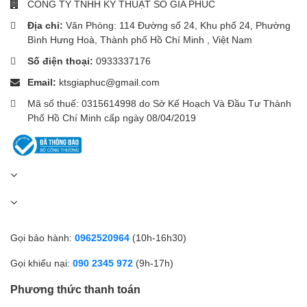
CÔNG TY TNHH KỸ THUẬT SỐ GIA PHÚC
Dung tích hộp bụi khoảng
0.6L
, giúp máy chứa được nhiều bụi
hơn trước khi cần đổ bỏ.
Địa chỉ:
Văn Phòng: 114 Đường số 24, Khu phố 24, Phường
Bình Hưng Hoà, Thành phố Hồ Chí Minh , Việt Nam
Thiết kế
tháo rời nhanh
giúp việc đổ bụi và vệ sinh hộp chứa trở
nên đơn giản và sạch sẽ.
Số điện thoại:
0933337176
Email:
ktsgiaphuc@gmail.com
Nhiều đầu hút đa năng
Mã số thuế: 0315614998 do Sở Kế Hoạch Và Đầu Tư Thành
Phố Hồ Chí Minh cấp ngày 08/04/2019
Xiaomi G20 đi kèm nhiều phụ kiện giúp vệ sinh toàn diện:
Chổi điện sàn có đèn LED
– giúp nhìn rõ bụi ở khu vực
tối
Đầu hút 2 trong 1
– vệ sinh khe hẹp, bàn phím, góc tường
Chổi điện mini
– hút bụi giường, sofa, nệm
Gọi bảo hành:
0962520964
(10h-16h30)
Thanh nối dài
– giúp làm sạch khu vực cao
Gọi khiếu nại:
090 2345 972
(9h-17h)
Nhờ đó máy có thể vệ sinh hiệu quả
sàn nhà, thảm, sofa, rèm
Phương thức thanh toán
cửa, nội thất xe hơi
.