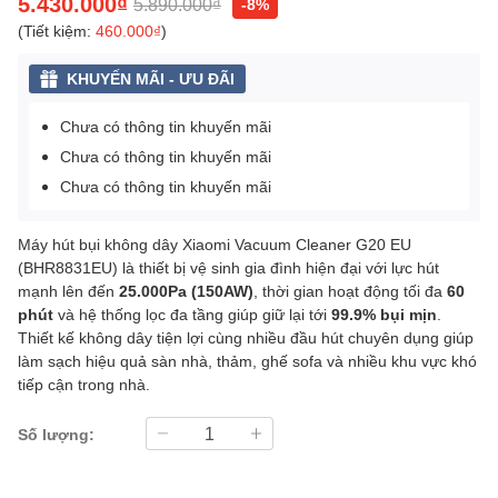
5.430.000₫
5.890.000₫
-8%
(Tiết kiệm:
460.000₫
)
KHUYẾN MÃI - ƯU ĐÃI
Chưa có thông tin khuyến mãi
Chưa có thông tin khuyến mãi
Chưa có thông tin khuyến mãi
Máy hút bụi không dây Xiaomi Vacuum Cleaner G20 EU
(BHR8831EU) là thiết bị vệ sinh gia đình hiện đại với lực hút
mạnh lên đến
25.000Pa (150AW)
, thời gian hoạt động tối đa
60
phút
và hệ thống lọc đa tầng giúp giữ lại tới
99.9% bụi mịn
.
Thiết kế không dây tiện lợi cùng nhiều đầu hút chuyên dụng giúp
làm sạch hiệu quả sàn nhà, thảm, ghế sofa và nhiều khu vực khó
tiếp cận trong nhà.
Số lượng: