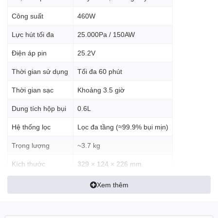
Công suất
460W
Thiết kế hiện đại, màu trắng sang trọng
Lực hút tối đa
25.000Pa / 150AW
Có thể sử dụng như
máy hút bụi cầm tay hoặc máy hút
bụi dạng đứng
Điện áp pin
25.2V
Giá treo tường tiện lợi giúp bảo quản và sạc pin gọn gàng
Thời gian sử dụng
Tối đa 60 phút
Máy có trọng lượng khoảng
3.7kg
và kích thước
329 × 124 × 226
Thời gian sạc
Khoảng 3.5 giờ
mm
, phù hợp cho việc vệ sinh hàng ngày.
Dung tích hộp bụi
0.6L
Hệ thống lọc
Lọc đa tầng (≈99.9% bụi mịn)
Lực hút mạnh
Trọng lượng
~3.7 kg
25.000Pa – làm sạch
Kích thước
329 × 124 × 226 mm
sâu
Chế độ hút
Eco / Standard / Power
Xem thêm
Máy được trang bị động cơ mạnh mẽ cho lực hút tối đa
25.000Pa