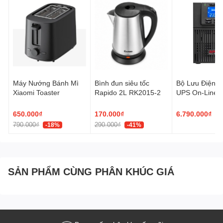
Sử dụng công nghệ Whisper Quiet:
Giảm độ ồn đến 28dB,
cùng với tính năng tự động tắt ánh sáng khi không cần thiết, LV-
H128 có thể làm sạch không khí suốt đêm mà không làm phiền
việc bạn nghỉ ngơi, đọc sách hay làm việc .
Máy Nướng Bánh Mì
Bình đun siêu tốc
Bộ Lưu Điện 
Xiaomi Toaster
Rapido 2L RK2015-2
UPS On-Line 
E 1000VA/90
Được tạo ra cho không gian cá nhân, máy lọc không khí LV-H128
650.000₫
170.000₫
6.790.000₫
hoàn toàn phù hợp trên tủ đầu giường, hoạt động nhẹ nhàng
790.000₫
290.000₫
-18%
-41%
trong khi bạn nghỉ ngơi.
Máy lọc không khí LEVOIT LV-H128 hội tụ đủ những yếu tố có thể
SẢN PHẨM CÙNG PHÂN KHÚC GIÁ
đáp ứng từ nguồn không khí sạch đến 99,97%, động cơ êm ái
cho đến tiết kiệm điện với nhiều sự tối giản, an toàn cho người sử
dụng. Đặc biệt bạn không cần phải lo lắng vì sử dụng thêm nhiều
thiết bị như máy tinh dầu, máy lọc không khí LEVOIT LV-H128 có
thể giúp bạn lan toả hương thơm và mang đến giá trị tinh thần to