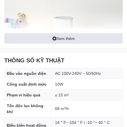
Xem thêm
THÔNG SỐ KỸ THUẬT
Đầu vào nguồn điện
AC 100V-240V ~ 50/60Hz
Nâng cấp không gian làm việc của bạn bằng Máy lọc không
Công suất định mức
10W
khí để bàn True HEPA LV-H128 . Với 3 giai đoạn lọc, máy lọc
Phạm vi hiệu quả
≤ 15 m²
sẽ làm tươi mới không gian và lan tỏa mùi hương các loại
tinh dầu giúp bạn làm việc thật dễ chịu.
Tốc độc lọc không
68 m³/h
khí
Hệ thống lọc tiên tiến :
14 ° F~ 104 ° F / -10 °~ 40 ° C
+ Thiết kế bộ lọc kép: có hệ thống lọc 3 giai đoạn với bộ lọc HEPA
Điều kiện hoạt động