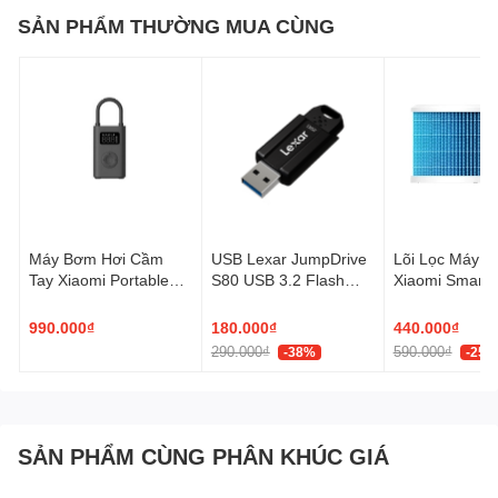
SẢN PHẨM THƯỜNG MUA CÙNG
Máy Bơm Hơi Cầm
USB Lexar JumpDrive
Lõi Lọc Máy 
Tay Xiaomi Portable
S80 USB 3.2 Flash
Xiaomi Smart
Electric Air
Drive
Evaporative Hu
Compressor 2
990.000₫
180.000₫
440.000₫
290.000₫
590.000₫
-38%
-25%
SẢN PHẨM CÙNG PHÂN KHÚC GIÁ
Giải pháp mới để cánh cửa tâm hồn được sống khỏe mỗi ngày