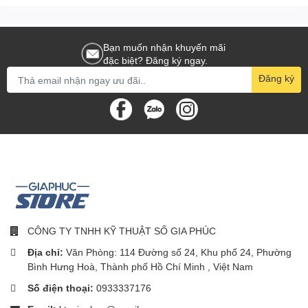
đến từ nhà hãng Xiaomi Youpin - Jeeback
Ưu điểm nổi trội:
Bạn muốn nhận khuyến mãi
Massage 16 điểm Shiatsu bấm huyệt hiện đại
đặc biệt? Đăng ký ngay.
Kết nối bluetooth xung nhịp theo âm nhạc
Đăng ký
Massge đầu 3D nhẹ nhàng
4 chế độ đa dạng hóa các nhu cầu sử dụng mọi nơi
Thiết kế tầm nhìn, không cản trở gián đoạn
Gấp gọn và siêu nhẹ, có thể mang theo mọi nơi
Thoáng mát, thanh lịch, không gây nóng bức, khó chịu
Sở hữu 4 chế độ massage riêng biệt, đa dạng hóa các nhu cầu
sử dụng trong cuộc sống hằng ngày, dù là ở bất cứ đâu.
CÔNG TY TNHH KỸ THUẬT SỐ GIA PHÚC
- Chế độ toàn diện : Tập luyện mỗi ngày, nâng cao sức sống cho
đôi mắt của bạn nhờ massage đa điểm 16 huyệt đạo
Địa chỉ:
Văn Phòng: 114 Đường số 24, Khu phố 24, Phường
Bình Hưng Hoà, Thành phố Hồ Chí Minh , Việt Nam
- Chế độ chăm sóc : Giúp thư giãn, tái tạo sức sống cho đôi mắt
Số điện thoại:
0933337176
khi làm việc mệt mỏi, căng thẳng tập trung sau nhiều giờ làm việc