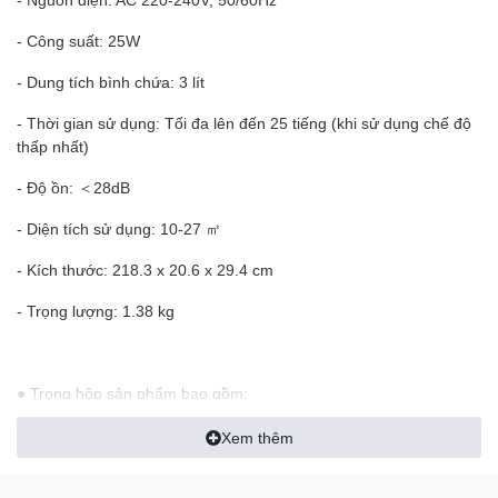
- Công suất: 25W
- Dung tích bình chứa: 3 lít
- Thời gian sử dụng: Tối đa lên đến 25 tiếng (khi sử dụng chế độ
thấp nhất)
- Độ ồn: ＜28dB
- Diện tích sử dụng: 10-27 ㎡
- Kích thước: 218.3 x 20.6 x 29.4 cm
- Trọng lượng: 1.38 kg
● Trong hộp sản phẩm bao gồm:
- 1 x máy phun sương Levoit Dual 150 Ultrasonic
Xem thêm
- 2 x miếng bọt biển lọc nước (1 miếng đã được lắp đặt sẵn)