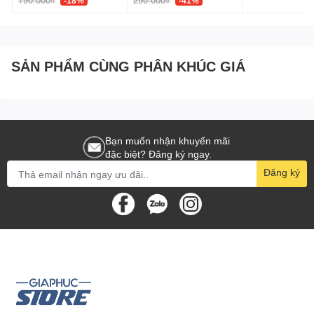
790.000₫
290.000₫
-18%
-41%
SẢN PHẨM CÙNG PHÂN KHÚC GIÁ
Bạn muốn nhận khuyến mãi
đặc biệt? Đăng ký ngay.
Đăng ký