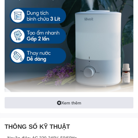
Xem thêm
THÔNG SỐ KỸ THUẬT
- Nguồn điện: AC 220-240V, 50/60Hz