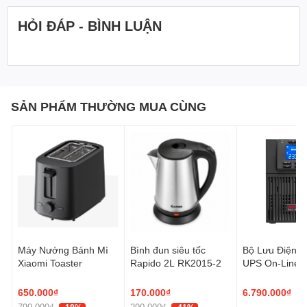
- 1 x bàn chải vệ sinh
HỎI ĐÁP - BÌNH LUẬN
- 1 x quyển hướng dẫn sử dụng
SẢN PHẨM THƯỜNG MUA CÙNG
Máy Nướng Bánh Mì
Bình đun siêu tốc
Bộ Lưu Điện 
Xiaomi Toaster
Rapido 2L RK2015-2
UPS On-Line 
E 1000VA/90
650.000₫
170.000₫
6.790.000₫