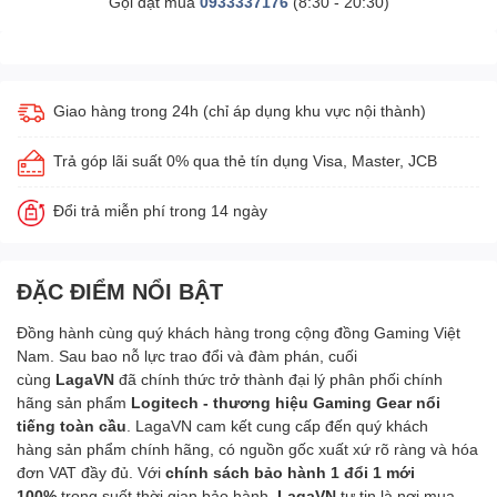
Gọi đặt mua
0933337176
(8:30 - 20:30)
Giao hàng trong 24h (chỉ áp dụng khu vực nội thành)
Trả góp lãi suất 0% qua thẻ tín dụng Visa, Master, JCB
Đổi trả miễn phí trong 14 ngày
ĐẶC ĐIỂM NỔI BẬT
Đồng hành cùng quý khách hàng trong cộng đồng Gaming Việt
Nam. Sau bao nỗ lực trao đổi và đàm phán, cuối
cùng
LagaVN
đã chính thức trở thành đại lý phân phối chính
hãng sản phẩm
Logitech -
thương hiệu Gaming Gear nổi
tiếng toàn cầu
. LagaVN cam kết cung cấp đến quý khách
hàng sản phẩm chính hãng, có nguồn gốc xuất xứ rõ ràng và hóa
đơn VAT đầy đủ. Với
chính sách bảo hành 1 đổi 1 mới
100%
trong suốt thời gian bảo hành,
LagaVN
tự tin
là nơi mua