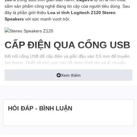
sắm sản phẩm công nghệ đáng tin cậy của người tiêu dùng. Sau
đây là phần giới thiệu
Loa vi tính Logitech Z120 Stereo
Speakers
với sức mạnh vượt trội:
CẤP ĐIỆN QUA CỔNG USB
Kết nối cổng USB để cấp điện và giắc đầu vào 3,5 mm để truyền
âm thanh. Thiết kế nhỏ gọn này dễ dàng thiết lập và di chuyển
xung quanh.
Xem thêm
QUẢN LÝ DÂY
Điều chỉnh độ dài dây thông qua giải pháp quản lý dây ở mặt sau
HỎI ĐÁP - BÌNH LUẬN
của loa.