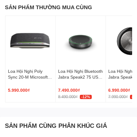
DỄ DÀNG ĐIỀU KHIỂN
SẢN PHẨM THƯỜNG MUA CÙNG
Dễ dàng điều khiển công suất và âm lượng từ một núm trên loa
bên phải.
Loa Hội Nghị Poly
Loa Hội Nghị Bluetooth
Loa Hội Nghị B
Sync 20-M Microsoft
Jabra Speak2 75 USB-
Jabra Speak 7
Teams Certified USB-C
C/USB-A
(7F0J8AA)
5.990.000₫
7.490.000₫
6.990.000₫
8.490.000₫
7.990.000₫
-12%
-1
SẢN PHẨM CÙNG PHÂN KHÚC GIÁ