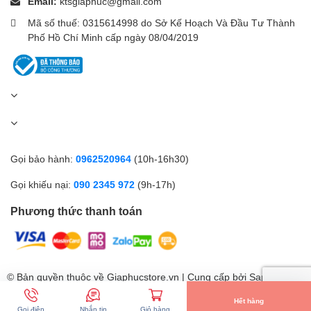
Email:
ktsgiaphuc@gmail.com
Mã số thuế: 0315614998 do Sở Kế Hoạch Và Đầu Tư Thành
Phố Hồ Chí Minh cấp ngày 08/04/2019
Gọi bảo hành:
0962520964
(10h-16h30)
Gọi khiếu nại:
090 2345 972
(9h-17h)
Phương thức thanh toán
© Bản quyền thuộc về Giaphucstore.vn | Cung cấp bởi
Sapo
Hết hàng
Gọi điện
Nhắn tin
Giỏ hàng