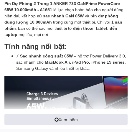
Pin Dự Phòng 2 Trong 1 ANKER 733 GaNPrime PowerCore
65W 10.000mAh - A1651
là lựa chọn hoàn hảo cho người dùng
hiện đại, kết hợp
củ sạc nhanh GaN 65W
và
pin dự phòng
dung lượng 10.000mAh
trong cùng một thiết bị. Chỉ với
1 sản
phẩm
, bạn có thể sạc mọi thiết bị từ
điện thoại, tablet, đến
laptop
mọi lúc, mọi nơi.
Tính năng nổi bật:
⚡
Sạc nhanh công suất 65W
– hỗ trợ Power Delivery 3.0,
sạc nhanh cho
MacBook Air, iPad Pro, iPhone 15 series
,
Samsung Galaxy và nhiều thiết bị khác.
Xem thêm