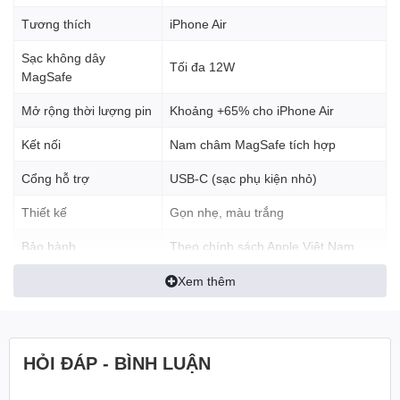
phòng mỗi khi di chuyển. Đồng thời, pin này có thể
mở rộng thời
Tương thích
iPhone Air
gian sử dụng iPhone Air thêm tới khoảng 65%
, cho bạn yên
tâm hơn trong cả ngày dài.
Sạc không dây
Tối đa 12W
MagSafe
Mở rộng thời lượng pin
Khoảng +65% cho iPhone Air
Kết nối
Nam châm MagSafe tích hợp
Cổng hỗ trợ
USB-C (sạc phụ kiện nhỏ)
Thiết kế
Gọn nhẹ, màu trắng
Bảo hành
Theo chính sách Apple Việt Nam
Xem thêm
HỎI ĐÁP - BÌNH LUẬN