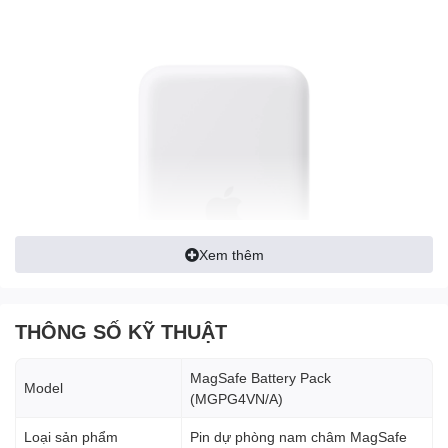
Xem thêm
THÔNG SỐ KỸ THUẬT
MagSafe Battery Pack
Model
(MGPG4VN/A)
Sản phẩm hỗ trợ sạc không dây lên tới 12W khi đang sử dụng
iPhone Air — giúp đảm bảo bạn luôn có nguồn năng lượng dự
Loại sản phẩm
Pin dự phòng nam châm MagSafe