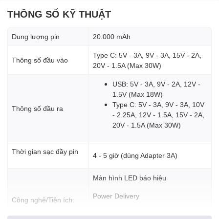
THÔNG SỐ KỸ THUẬT
Dung lượng pin
20.000 mAh
Dung lượng lớn
: Với dung lượng 20.000mAh, Anker A1384 cung
cấp khả năng sạc lên đến 4,5 lần cho iPhone 14, 3,8 lần cho
Type C: 5V - 3A, 9V - 3A, 15V - 2A,
Galaxy S23, và 1,5 lần cho iPad Pro 12,9″ (2021), giúp bạn yên
Thông số đầu vào
20V - 1.5A (Max 30W)
tâm sử dụng thiết bị trong thời gian dài mà không lo hết pin.
USB: 5V - 3A, 9V - 2A, 12V -
1.5V (Max 18W)
Type C: 5V - 3A, 9V - 3A, 10V
Thông số đầu ra
- 2.25A, 12V - 1.5A, 15V - 2A,
20V - 1.5A (Max 30W)
Thời gian sạc đầy pin
4 - 5 giờ (dùng Adapter 3A)
Màn hình LED báo hiệu
Power Delivery
Công nghệ/Tiện ích:
Quick Charge 3.0