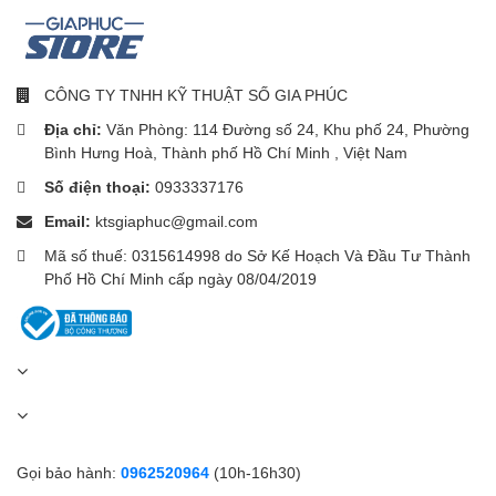
Thiết kế thân thiện với môi trường
: Anker A1384 được sản
xuất từ 80% vật liệu PCR tái chế và sử dụng bao bì giấy, góp
phần giảm thiểu rác thải nhựa và bảo vệ môi trường.
CÔNG TY TNHH KỸ THUẬT SỐ GIA PHÚC
Trọn bộ sản phẩm: Khi mua sản phẩm, bạn sẽ nhận được pin dự
phòng Anker 20K 30W, cáp USB-C và hướng dẫn sử dụng. Bộ
Địa chỉ:
Văn Phòng: 114 Đường số 24, Khu phố 24, Phường
sạc không được bao gồm trong bộ sản phẩm.
Bình Hưng Hoà, Thành phố Hồ Chí Minh , Việt Nam
Số điện thoại:
0933337176
Email:
ktsgiaphuc@gmail.com
Mã số thuế: 0315614998 do Sở Kế Hoạch Và Đầu Tư Thành
Phố Hồ Chí Minh cấp ngày 08/04/2019
Gọi bảo hành:
0962520964
(10h-16h30)