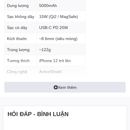
Dung lượng
5000mAh
Sạc không dây
15W (Qi2 / MagSafe)
📱 Thiết kế siêu mỏng –
Sạc có dây
USB-C PD 20W
chuẩn lifestyle
Kích thước
~8.6mm (siêu mỏng)
Trọng lượng
~122g
Anker Nano A1665 được thiết kế tối ưu cho tính di động:
Tương thích
iPhone 12 trở lên
Công nghệ
ActiveShield
Xem thêm
HỎI ĐÁP - BÌNH LUẬN