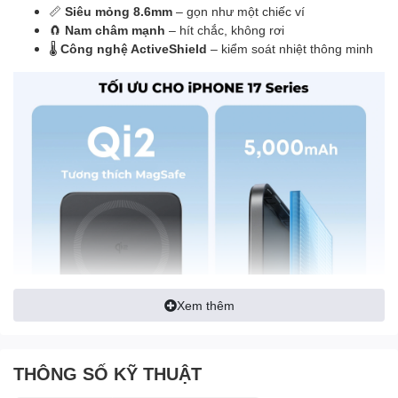
📏
Siêu mỏng 8.6mm
– gọn như một chiếc ví
🧲
Nam châm mạnh
– hít chắc, không rơi
🌡️
Công nghệ ActiveShield
– kiểm soát nhiệt thông minh
Xem thêm
THÔNG SỐ KỸ THUẬT