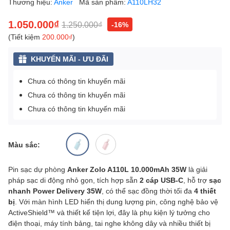
Thương hiệu:
Anker
Mã sản phẩm:
A110LH32
1.050.000₫
1.250.000₫
-16%
(Tiết kiệm
200.000₫
)
KHUYẾN MÃI - ƯU ĐÃI
Chưa có thông tin khuyến mãi
Chưa có thông tin khuyến mãi
Chưa có thông tin khuyến mãi
Màu sắc:
Pin sạc dự phòng
Anker Zolo A110L 10.000mAh 35W
là giải
pháp sạc di động nhỏ gọn, tích hợp sẵn
2 cáp USB-C
, hỗ trợ
sạc
nhanh Power Delivery 35W
, có thể sạc đồng thời tối đa
4 thiết
bị
. Với màn hình LED hiển thị dung lượng pin, công nghệ bảo vệ
ActiveShield™ và thiết kế tiện lợi, đây là phụ kiện lý tưởng cho
điện thoại, máy tính bảng, tai nghe không dây và nhiều thiết bị