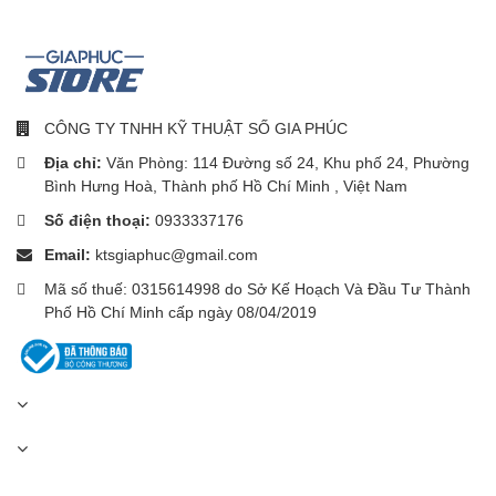
USB Power Delivery (PD)
Quick Charge (QC)
PPS trên các thiết bị tương thích
CÔNG TY TNHH KỸ THUẬT SỐ GIA PHÚC
Khả năng tương thích rộng:
Địa chỉ:
Văn Phòng: 114 Đường số 24, Khu phố 24, Phường
Nhờ công suất cao, người dùng có thể nhanh chóng nạp pin cho
Bình Hưng Hoà, Thành phố Hồ Chí Minh , Việt Nam
thiết bị trước khi tiếp tục công việc hoặc giải trí.
Số điện thoại:
0933337176
Hai cáp USB-C tích
Email:
ktsgiaphuc@gmail.com
Mã số thuế: 0315614998 do Sở Kế Hoạch Và Đầu Tư Thành
hợp – Không còn lo
Phố Hồ Chí Minh cấp ngày 08/04/2019
quên dây sạc
Một trong những điểm khác biệt của Anker Zolo A110L chính là
được tích hợp sẵn
2 dây USB-C
ngay trên thân pin.