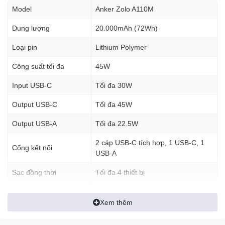
Ưu điểm nổi bật
Model
Anker Zolo A110M
Dung lượng lớn 20.000mAh.
Dung lượng
20.000mAh (72Wh)
Công suất sạc nhanh Power Delivery tối đa 45W.
Loại pin
Lithium Polymer
Tích hợp sẵn 2 cáp USB-C cực kỳ tiện lợi.
Công suất tối đa
45W
Trang bị thêm 1 cổng USB-C và 1 cổng USB-A.
Input USB-C
Tối đa 30W
Sạc tối đa 4 thiết bị cùng lúc.
Output USB-C
Tối đa 45W
Màn hình LED hiển thị dung lượng pin chính xác.
Output USB-A
Tối đa 22.5W
Công nghệ bảo vệ ActiveShield giúp kiểm soát nhiệt độ và
dòng điện.
2 cáp USB-C tích hợp, 1 USB-C, 1
Cổng kết nối
USB-A
Hỗ trợ sạc nhanh cho điện thoại, máy tính bảng, Nintendo
Switch và nhiều mẫu laptop USB-C.
Sạc đồng thời
Tối đa 4 thiết bị
Màn hình
LED hiển thị dung lượng
Dung lượng 20.000mAh đáp
Xem thêm
Power Delivery, Quick Charge,
ứng nhu cầu cả ngày
Công nghệ
ActiveShield