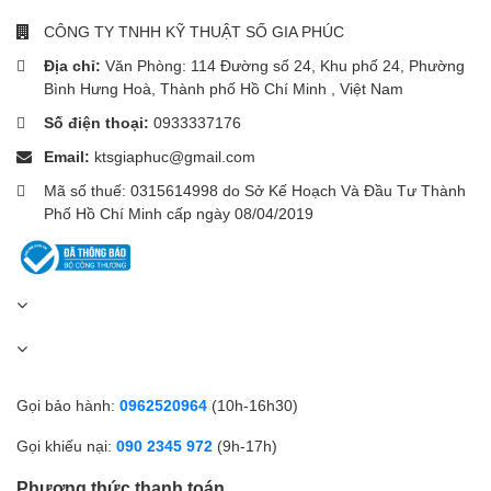
CÔNG TY TNHH KỸ THUẬT SỐ GIA PHÚC
Lợi ích:
Địa chỉ:
Văn Phòng: 114 Đường số 24, Khu phố 24, Phường
Bình Hưng Hoà, Thành phố Hồ Chí Minh , Việt Nam
Không cần mang thêm dây sạc.
Số điện thoại:
0933337176
Luôn sẵn sàng sử dụng.
Email:
ktsgiaphuc@gmail.com
Giảm thất lạc phụ kiện.
Mã số thuế: 0315614998 do Sở Kế Hoạch Và Đầu Tư Thành
Phố Hồ Chí Minh cấp ngày 08/04/2019
Thiết kế gọn gàng khi mang theo.
Hai dây cáp được thiết kế bền bỉ, chịu được nhiều lần uốn cong
trong quá trình sử dụng.
Sạc cùng lúc tối đa 4 thiết bị
Anker trang bị:
Gọi bảo hành:
0962520964
(10h-16h30)
Gọi khiếu nại:
090 2345 972
(9h-17h)
2 dây USB-C tích hợp
Phương thức thanh toán