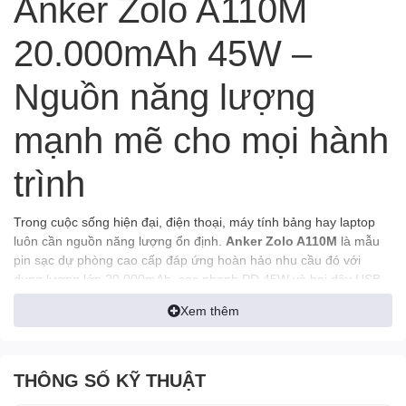
Anker Zolo A110M
20.000mAh 45W –
Nguồn năng lượng
mạnh mẽ cho mọi hành
trình
Trong cuộc sống hiện đại, điện thoại, máy tính bảng hay laptop
luôn cần nguồn năng lượng ổn định.
Anker Zolo A110M
là mẫu
pin sạc dự phòng cao cấp đáp ứng hoàn hảo nhu cầu đó với
dung lượng lớn 20.000mAh, sạc nhanh PD 45W và hai dây USB-
C tích hợp, giúp bạn không cần mang theo cáp rời.
Xem thêm
Sản phẩm được thiết kế dành cho người thường xuyên di chuyển,
làm việc ngoài văn phòng, công tác hoặc du lịch.
THÔNG SỐ KỸ THUẬT