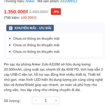
Thương hiệu:
Anker
Mã sản phẩm:
A110MH12
1.350.000₫
1.490.000₫
-9%
(Tiết kiệm:
140.000₫
)
KHUYẾN MÃI - ƯU ĐÃI
Chưa có thông tin khuyến mãi
Chưa có thông tin khuyến mãi
Chưa có thông tin khuyến mãi
Pin sạc dự phòng Anker Zolo A110M sở hữu dung lượng
20.000mAh, công suất sạc nhanh tối đa 45W PD, tích hợp sẵn 2
cáp USB-C tiện lợi, hỗ trợ sạc đồng thời nhiều thiết bị. Thiết kế
nhỏ gọn, màn hình LED hiển thị dung lượng pin cùng công nghệ
bảo vệ ActiveShield giúp sạc nhanh, an toàn và phù hợp cho
công việc, học tập cũng như những chuyến đi dài.
Số lượng: