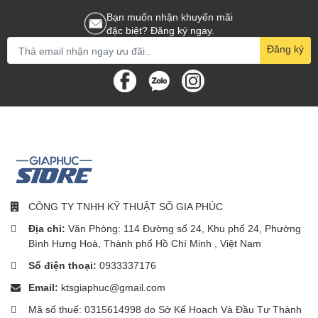
xoay chọn mức độ phù hợp, sau khoảng thời gian được hẹn quạt
Bạn muốn nhận khuyến mãi
sẽ tự động bật theo các mức điều chỉnh của bạn.
đặc biệt? Đăng ký ngay.
Điều khiển từ xa với các nút
Đăng ký
nhấn có chỉ dẫn dễ hiểu, tiện
điều chỉnh chức năng
Ngoài ra, sản phẩm còn có chức năng ghi nhớ giúp bạn khi khởi
động, quạt sẽ hoạt động theo các chế độ đã cài đặt trước đó.
Lồng quạt có thể tháo rời giúp
CÔNG TY TNHH KỸ THUẬT SỐ GIA PHÚC
việc làm sạch, vệ sinh lồng quạt,
Địa chỉ:
Văn Phòng: 114 Đường số 24, Khu phố 24, Phường
cánh quạt đơn giản hơn
Bình Hưng Hoà, Thành phố Hồ Chí Minh , Việt Nam
Số điện thoại:
0933337176
Email:
ktsgiaphuc@gmail.com
Mã số thuế: 0315614998 do Sở Kế Hoạch Và Đầu Tư Thành