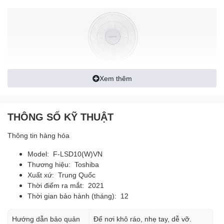
Xem thêm
THÔNG SỐ KỸ THUẬT
Thông tin hàng hóa
Model: F-LSD10(W)VN
Kiểu quạt đứng dáng cao, có thể
Thương hiệu: Toshiba
thay đổi độ cao của quạt dễ
Xuất xứ: Trung Quốc
Thời điểm ra mắt: 2021
dàng với núm vặn
Thời gian bảo hành (tháng): 12
Người dùng tùy theo từng hoàn cảnh sử dụng khác nhau mà
Hướng dẫn bảo quản
Để nơi khô ráo, nhẹ tay, dễ vỡ.
chỉnh chiều cao quạt phù hợp.