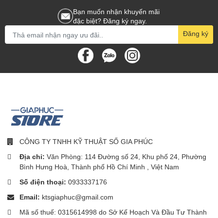
Nhà Xiaomi Vacuum S40C EU (BHR9664EU) dễ dàng hòa hợp
Bạn muốn nhận khuyến mãi
với nhiều phong cách nội thất khác nhau, mang đến nét tinh tế và
3.44 kg
đặc biệt? Đăng ký ngay.
Trọng lượng
trang nhã cho ngôi nhà. Không chỉ đơn thuần là thiết bị vệ sinh,
Đăng ký
robot hút bụi này còn góp phần tạo điểm nhấn công nghệ, làm nổi
34 x 34 x 9.7 cm
bật không gian sống theo phong cách hiện đại, tiện nghi.
Kích thước
CÔNG TY TNHH KỸ THUẬT SỐ GIA PHÚC
Địa chỉ:
Văn Phòng: 114 Đường số 24, Khu phố 24, Phường
Bình Hưng Hoà, Thành phố Hồ Chí Minh , Việt Nam
Số điện thoại:
0933337176
Email:
ktsgiaphuc@gmail.com
Mã số thuế: 0315614998 do Sở Kế Hoạch Và Đầu Tư Thành