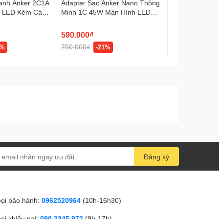
anh Anker 2C1A
Adapter Sạc Anker Nano Thông
 LED Kèm Cáp
Minh 1C 45W Màn Hình LED
A121D
590.000₫
750.000₫
8%
-21%
Đăng ký
ọi bảo hành:
0962520964
(10h-16h30)
ọi khiếu nại:
090 2345 972
(9h-17h)