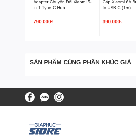
Adapter Chuyển Đổi Xiaomi 5-
Cáp Xiaomi 6A B
in-1 Type-C Hub
to USB-C (1m) –
120W
790.000₫
390.000₫
Tẩu sạc nhanh 67W trên xe hơi có thiết kế nhỏ gọn, đơn
bạn có thể sạc cùng lúc 2 điện thoại.
SẢN PHẨM CÙNG PHÂN KHÚC GIÁ
Công năng tiện ích bộ sạ
Có khả năng sạc cùng lúc nhiều thiết bị nhờ thiết k
Thiết kế sang trọng phù hợp nội thất xe ô tô, vớ
Tiện lợi trong quá trình di chuyển đường dài hay 
02 cổng sạc nhanh cùng