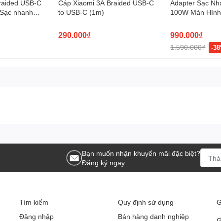
raided USB-C
Cáp Xiaomi 3A Braided USB-C
Adapter Sạc Nh
 Sạc nhanh
to USB-C (1m)
100W Màn Hình
USB-C B121B
290.000₫
990.000₫
1.590.000₫
-3
 giản với chất liệu nhựa ABS bền đẹp, có 2 cổng sạc tiện lợi,
c ô tô
ế hỗ trợ nhiều cổng USB đầu ra.
Bạn muốn nhận khuyến mãi đặc biệt?
i độ an toàn cao cho người sử dụng.
Đăng ký ngay.
các chuyến du lịch.
 lúc
Tìm kiếm
Quy định sử dụng
G
Đăng nhập
Bán hàng danh nghiệp
G