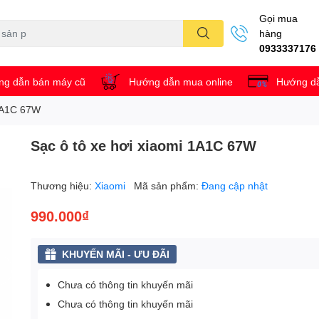
Gọi mua
hàng
0933337176
g dẫn bán máy cũ
Hướng dẫn mua online
Hướng dẫ
 1A1C 67W
Sạc ô tô xe hơi xiaomi 1A1C 67W
Thương hiệu:
Xiaomi
Mã sản phẩm:
Đang cập nhật
990.000₫
KHUYẾN MÃI - ƯU ĐÃI
Chưa có thông tin khuyến mãi
Chưa có thông tin khuyến mãi