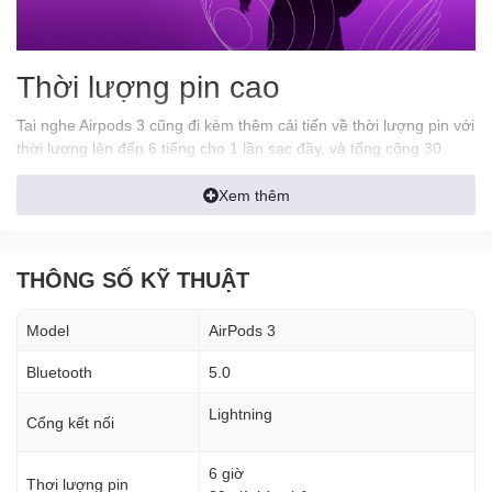
Thời lượng pin cao
Tai nghe Airpods 3 cũng đi kèm thêm cải tiến về thời lượng pin với
thời lượng lên đến 6 tiếng cho 1 lần sạc đầy, và tổng cộng 30
tiếng khi sử dụng cùng case sạc. Case sạc cũng được trang bị
tính năng sạc nhanh, và tương thích với chuẩn Magsafe. Chỉ với
Xem thêm
5 phút sạc sẽ cho bạn khoảng 1h đồng hồ sử dụng.
THÔNG SỐ KỸ THUẬT
Model
AirPods 3
Bluetooth
5.0
Lightning
Cổng kết nối
6 giờ
Tính năng chống nước
Thơi lượng pin