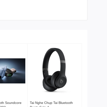
Khả năng kết nối
Số thiết bị kết nối
2
cùng lúc
5.4
Bluetooth
Soundcore
Ứng dụng kết nối
Thời lượng pin - sạc
Tai nghe: 12 giờ (tắt ANC)
Thời lượng sử
Hộp sạc: 36 giờ (tắt ANC)
dụng Pin
USB-C
Cổng sạc
ooth Soundcore
Tai Nghe Chụp Tai Bluetooth
Sạc nhanh 3C (10 phút sạc =