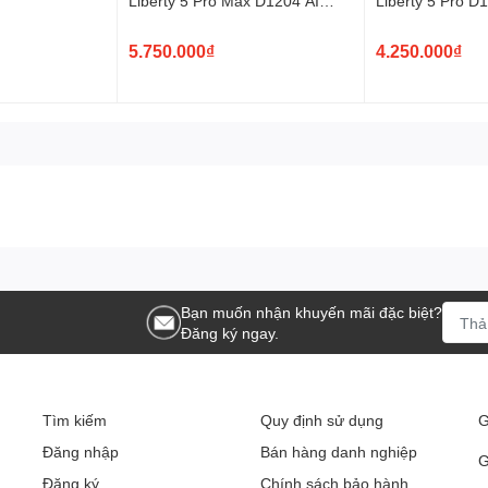
eo thời gian thực
Liberty 5 Pro Max D1204 AI
Liberty 5 Pro D
Smart Case
 yên tĩnh, dù bạn đang ở văn phòng, quán cà phê hay trên
5.750.000₫
4.250.000₫
nh cùng bạn.
Bạn muốn nhận khuyến mãi đặc biệt?
Đăng ký ngay.
Tìm kiếm
Quy định sử dụng
G
Đăng nhập
Bán hàng danh nghiệp
G
Đăng ký
Chính sách bảo hành