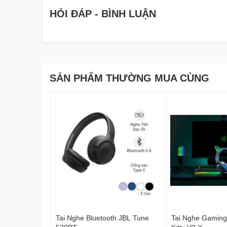
HỎI ĐÁP - BÌNH LUẬN
SẢN PHẨM THƯỜNG MUA CÙNG
Công nghệ Ultra Noise
cấp
Từ Ultra Noise Cancelling trên Liberty 4, công nghệ đã
nghiệm đắm chìm trong mọi môi trường, bất kể hoàn c
Tai Nghe Bluetooth JBL Tune
Tai Nghe Gaming