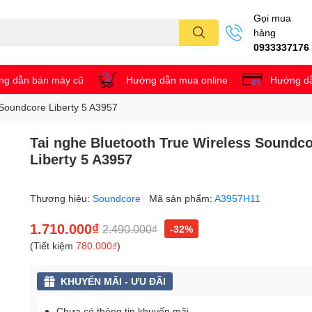
Gọi mua
hàng
0933337176
g dẫn bán máy cũ
Hướng dẫn mua online
Hướng dẫ
 Soundcore Liberty 5 A3957
Tai nghe Bluetooth True Wireless Soundc
Liberty 5 A3957
Thương hiệu:
Soundcore
Mã sản phẩm:
A3957H11
1.710.000₫
2.490.000₫
-32%
(Tiết kiệm
780.000₫
)
KHUYẾN MÃI - ƯU ĐÃI
Chưa có thông tin khuyến mãi