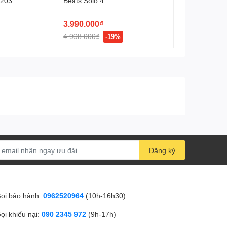
1203
Beats Solo 4
Tính năng sạc
5 giờ sử dụng)
3.990.000₫
4.908.000₫
-19%
Tính năng - Tiện ích khác
Tính năng
Kháng nước và bụi IP55
khác
Đăng ký
ọi bảo hành:
0962520964
(10h-16h30)
ọi khiếu nại:
090 2345 972
(9h-17h)