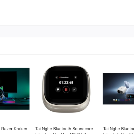
 Cancelling được nâng
 được nâng cấp hơn. Mang đến sự tĩnh lặng vượt trội và trải
ảnh xung quanh.
 Razer Kraken
Tai Nghe Bluetooth Soundcore
Tai Nghe Bluet