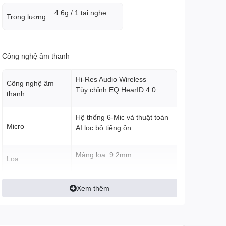
4.6g / 1 tai nghe
Trọng lượng
Công nghệ âm thanh
Hi-Res Audio Wireless
Công nghệ âm
Tùy chỉnh EQ HearID 4.0
thanh
Hệ thống 6-Mic và thuật toán
Micro
AI lọc bỏ tiếng ồn
Màng loa: 9.2mm
Loa
Chống ồn, Xuyên âm, Có mic
Xem thêm
Tính năng
đàm thoại