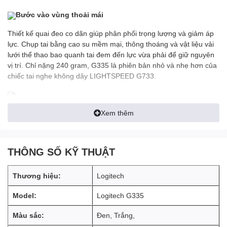
Bước vào vùng thoải mái
Thiết kế quai đeo co dãn giúp phân phối trọng lượng và giảm áp
lực. Chụp tai bằng cao su mềm mại, thông thoáng và vật liệu vải
lưới thể thao bao quanh tai đem đến lực vừa phải để giữ nguyên
vị trí. Chỉ nặng 240 gram, G335 là phiên bản nhỏ và nhẹ hơn của
chiếc tai nghe không dây LIGHTSPEED G733.
Âm thanh tuyệt vời được đảm
Xem thêm
bảo
THÔNG SỐ KỸ THUẬT
Với màng loa Neo-đim 40 mm, G335 đem lại âm thanh rõ ràng,
trong trẻo, giúp cho cuộc chơi của bạn trở nên sống động. Nó đã
được chứng nhận Discord để đảm bảo đem lại hiệu suất giao tiếp
Thương hiệu:
Logitech
rõ như pha lê với âm thanh và độ rõ ràng giọng nói tuyệt vời.
Model:
Logitech G335
Màu sắc:
Đen, Trắng,