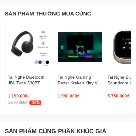
Tương thích:
âm thanh 3,5
SẢN PHẨM THƯỜNG MUA CÙNG
Tính năng:
Kết nối đa thiết bị
Tai Nghe Bluetooth
Tai Nghe Gaming
Tai Nghe Bluet
JBL Tune 530BT
Razer Kraken Kitty V3
Soundcore Libe
X
Pro Max D1204
Smart Case
1.190.000₫
1.990.000₫
5.750.000₫
1.590.000₫
-25%
SẢN PHẨM CÙNG PHÂN KHÚC GIÁ