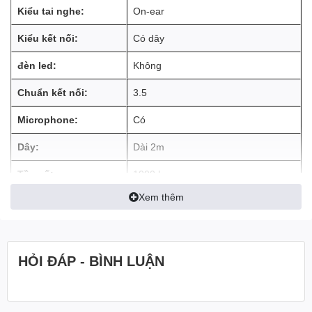
Kiểu tai nghe:
On-ear
Kiểu kết nối:
Có dây
đèn led:
Không
Chuẩn kết nối:
3.5
Microphone:
Có
Dây:
Dài 2m
Tần số:
1000 hz
Xem thêm
Khả năng cách âm
Có
Chất liệu khung:
Nhựa
Chất liệu đệm tai
HỎI ĐÁP - BÌNH LUẬN
Vải
nghe:
PC, Xbox, PlayStation, Nintendo
Switch và các thiết bị di động có giắc