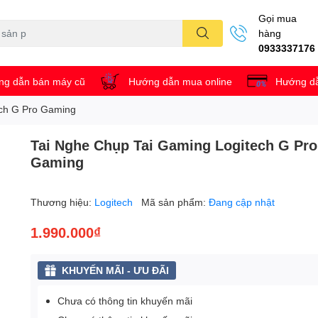
Gọi mua
hàng
0933337176
g dẫn bán máy cũ
Hướng dẫn mua online
Hướng dẫ
ech G Pro Gaming
Tai Nghe Chụp Tai Gaming Logitech G Pro
Gaming
Thương hiệu:
Logitech
Mã sản phẩm:
Đang cập nhật
1.990.000₫
KHUYẾN MÃI - ƯU ĐÃI
Chưa có thông tin khuyến mãi