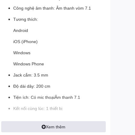
Công nghệ âm thanh: Âm thanh vòm 7.1
Tương thích:
Android
iOS (iPhone)
Windows
Windows Phone
Jack cắm: 3.5 mm
Độ dài dây: 200 cm
Tiện ích: Có mic thoạiÂm thanh 7.1
Kết nối cùng lúc: 1 thiết bị
Điều khiển: Phím nhấn
Xem thêm
Phím điều khiển: Mic thoạiTăng/giảm âm lượng