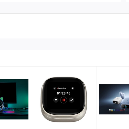
hất liệu cao cấp
iết kế đẹp mắt, năng động, tạo cho người dùng cảm giác thoải
 259g, kích thước nhỏ tạo sự thoải mái tối đa cho người dùng.