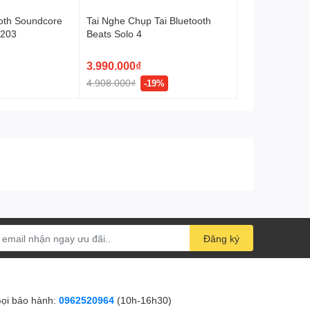
ooth Soundcore
Tai Nghe Chụp Tai Bluetooth
1203
Beats Solo 4
3.990.000₫
4.908.000₫
-19%
Đăng ký
ọi bảo hành:
0962520964
(10h-16h30)