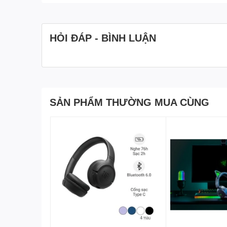
HỎI ĐÁP - BÌNH LUẬN
SẢN PHẨM THƯỜNG MUA CÙNG
Thiết kế đẹp mắt, năng động, c
Tai nghe Over-ear Logitech G Pro Gen 2 nổi bật với th
mái, thu hút ngay từ trải nghiệm đầu tiên.
Ngoài ra, dòng tay nghe này còn có khối lượng siêu nhẹ