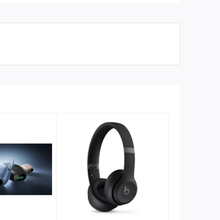
Trọng lượng: 259 g
Thương hiệu của: Thụy Sỹ
Sản xuất tại: Trung Quốc