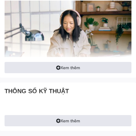
Xem thêm
HỌP VIDEO DỄ DÀNG TẠI
THÔNG SỐ KỸ THUẬT
NHÀ
Làm việc tại nhà mà không bỏ lỡ điều gì. Sự tương thích với các
nền tảng họp mặt và gọi điện phổ biến khiến bạn dễ dàng tham
gia bất kỳ cuộc họp nào. Mic khử tiếng ồn, gấp lại-để-tắt tiếng làm
Xem thêm
giảm thiểu tạp âm nền, do đó giọng của bạn được nghe rõ ràng.