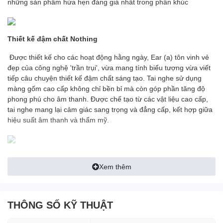
những sản phẩm hứa hẹn đáng giá nhất trong phân khúc
Thiết kế đậm chất Nothing
Được thiết kế cho các hoạt động hằng ngày, Ear (a) tôn vinh vẻ
đẹp của công nghệ 'trần trụi', vừa mang tính biểu tượng vừa viết
tiếp câu chuyện thiết kế đậm chất sáng tạo. Tai nghe sử dụng
màng gốm cao cấp không chỉ bền bỉ mà còn góp phần tăng độ
phong phú cho âm thanh. Được chế tạo từ các vật liệu cao cấp,
tai nghe mang lại cảm giác sang trọng và đẳng cấp, kết hợp giữa
hiệu suất âm thanh và thẩm mỹ.
Công nghệ thông minh
Xem thêm
Khả năng chống ồn mạnh mẽ nhất từ trước đến nay khi trang bị
khả năng khử ồn (ANC) lên đến 45db, Ear (a) còn có thể tự động
kiểm tra rò rỉ tiếng ồn ở nút giữa tai và và ống tai nghe. Sau đó áp
THÔNG SỐ KỸ THUẬT
dụng chức năng khử tiếng ồn để điều chỉnh lại mang tới trải
nghiệm tối ưu nhất cho người dùng