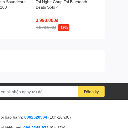
ooth Soundcore
Tai Nghe Chụp Tai Bluetooth
1203
Beats Solo 4
3.990.000₫
4.908.000₫
-19%
Đăng ký
ọi bảo hành:
0962520964
(10h-16h30)
ọi khiếu nại:
090 2345 972
(9h-17h)