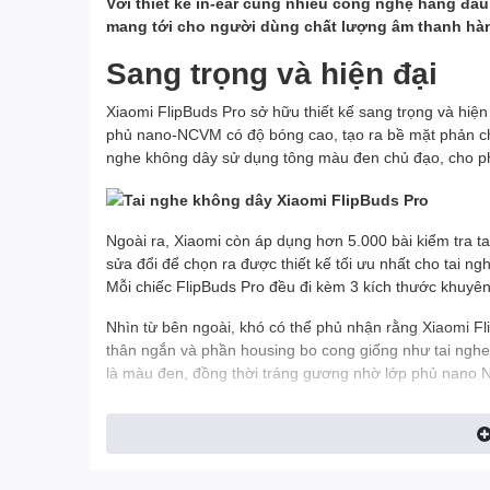
Với thiết kế in-ear cùng nhiều công nghệ hàng đầu
mang tới cho người dùng chất lượng âm thanh hàn
Sang trọng và hiện đại
Xiaomi FlipBuds Pro sở hữu thiết kế sang trọng và hiện
phủ nano-NCVM có độ bóng cao, tạo ra bề mặt phản c
nghe
không dây sử dụng tông màu đen chủ đạo, cho p
Ngoài ra, Xiaomi còn áp dụng hơn 5.000 bài kiểm tra t
sửa đổi để chọn ra được thiết kế tối ưu nhất cho tai n
Mỗi chiếc FlipBuds Pro đều đi kèm 3 kích thước khuyên
Nhìn từ bên ngoài, khó có thể phủ nhận rằng Xiaomi Fl
thân ngắn và phần housing bo cong giống như tai nghe
là màu đen, đồng thời tráng gương nhờ lớp phủ nano 