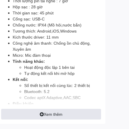
Thời lượng pin tai nghe : 7 giờ
Hộp sạc : 28 giờ
Thời gian sạc: 45 phút
Cổng sạc: USB-C
Chống nước: IPX4 (Mồ hôi,nước bắn)
Tương thích: Android,iOS,Windows
Kích thước driver: 11 mm
Công nghệ âm thanh: Chống ồn chủ động,
Xuyên âm
Micro: Mic đàm thoại
Tính năng khác:
Hoạt động độc lập 1 bên tai
Tự động kết nối khi mở hộp
Kết nối:
Số thiết bị kết nối cùng lúc: 2 thiết bị
Bluetooth: 5.2
Codec aptX Adaptive,AAC,SBC
Điều khiển
Ứng dụng kết nối: Xiao AI
Xem thêm
Phương thức điều khiển: Chạm cảm ứng
Thao tác điều khiển: Tăng giảm âm
lượng, Chuyển bài hát, Chuyển chế độ,