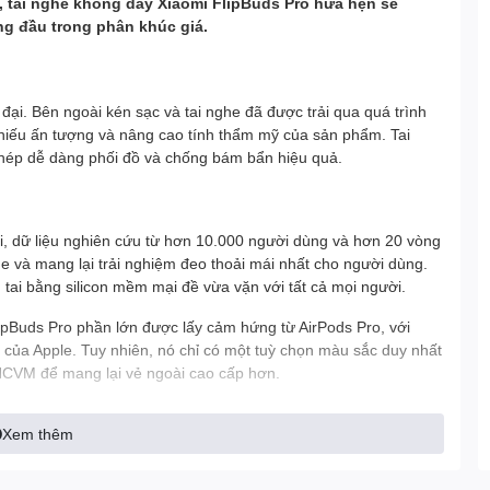
, tai nghe không dây Xiaomi FlipBuds Pro hứa hẹn sẽ
g đầu trong phân khúc giá.
 đại. Bên ngoài kén sạc và tai nghe đã được trải qua quá trình
hiếu ấn tượng và nâng cao tính thẩm mỹ của sản phẩm.
Tai
hép dễ dàng phối đồ và chống bám bẩn hiệu quả.
ai, dữ liệu nghiên cứu từ hơn 10.000 người dùng và hơn 20 vòng
ghe và mang lại trải nghiệm đeo thoải mái nhất cho người dùng.
 tai bằng silicon mềm mại đề vừa vặn với tất cả mọi người.
ipBuds Pro phần lớn được lấy cảm hứng từ AirPods Pro, với
 của Apple. Tuy nhiên, nó chỉ có một tuỳ chọn màu sắc duy nhất
NCVM để mang lại vẻ ngoài cao cấp hơn.
Xem thêm