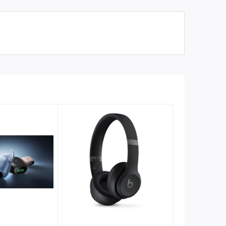
Nhận / từ chối cuộc gọi