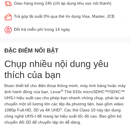
Giao hàng trong 24h (chỉ áp dụng khu vực nội thành)
Trả góp lãi suất 0% qua thẻ tín dụng Visa, Master, JCB
Đổi trả miễn phí trong 14 ngày
ĐẶC ĐIỂM NỔI BẬT
Chụp nhiều nội dung yêu
thích của bạn
Được thiết kế cho điện thoại thông minh, máy tính bảng hoặc máy
®
ảnh hành động của bạn, Lexar
Thẻ 633x microSDHC™/SDXC™
UHS-I hiệu suất cao cho phép bạn nhanh chóng chụp, phát lại và
chuyển một số lượng lớn các tệp đa phương tiện, bao gồm video
1
1080p Full-HD, 3D và 4K UHD
. Các thẻ Class 10 này tận dụng
công nghệ UHS-I để mang lại hiệu suất tốc độ cao. Bao gồm bộ
chuyển đổi SD để chuyển tập tin dễ dàng.