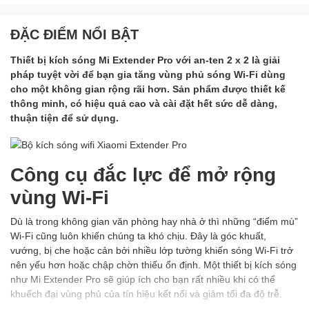
ĐẶC ĐIỂM NỔI BẬT
Thiết bị kích sóng Mi Extender Pro với an-ten 2 x 2 là giải
pháp tuyệt vời để bạn gia tăng vùng phủ sóng Wi-Fi dùng
cho một không gian rộng rãi hơn. Sản phẩm được thiết kế
thông minh, có hiệu quả cao và cài đặt hết sức dễ dàng,
thuận tiện để sử dụng.
Công cụ đắc lực để mở rộng
vùng Wi-Fi
Dù là trong không gian văn phòng hay nhà ở thì những “điểm mù”
Wi-Fi cũng luôn khiến chúng ta khó chịu. Đây là góc khuất,
vướng, bị che hoặc cản bởi nhiều lớp tường khiến sóng Wi-Fi trở
nên yếu hơn hoặc chập chờn thiếu ổn định. Một thiết bị kích sóng
như Mi Extender Pro sẽ giúp ích cho bạn rất nhiều khi có thể
khuếch đại vùng phủ của tín hiệu kết nối và giảm tối đa độ trễ.