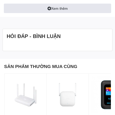
Xem thêm
Thiết lập dễ dàng hơn bất cứ
thiết bị kích sóng nào
Thao tác sử dụng Mi Extender Pro hết sức đơn giản, bạn chỉ cần
HỎI ĐÁP - BÌNH LUẬN
đặt bộ kích sóng này gần router Wifi, bật nguồn lên và chờ đèn
báo màu vàng nhấp nháy. Tiếp đó, bạn mở smartphone, quét mã
QR để cài đặt ứng dụng và làm theo hướng dẫn bên trong để bổ
sung bộ kích sóng vào mạng lưới Wi-Fi gia đình. Khi đèn báo
chuyển sang xanh lam là quá trình ghép nối hoàn tất. Lúc này,
bạn chỉ cần rút Mi Extender Pro ra và đặt thiết bị ở bất cứ vị trí
SẢN PHẨM THƯỜNG MUA CÙNG
khuất nào trong nhà mà không cần cấu hình lại.
Từ phòng ngủ, phòng tắm tới
ban công
Mi Wi-Fi Range Extender Pro sẽ tiến hành kết nối không dây với
bộ phát Wi-Fi, sau đó tăng cường và mở rộng tín hiệu truyền phát