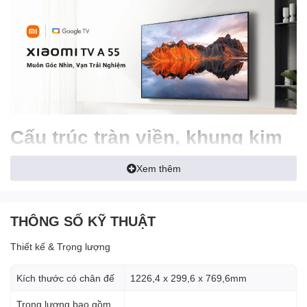
Cấu trúc tràn viền, khung kim
loại sang trọng
Xem thêm
Dù có giá thành dễ tiếp cận nhưng Google TV A 55 inch vẫn cho
thấy chất lượng hoàn thiện chỉn chu, thể hiện rõ ở cấu trúc viền
màn hình cực mỏng, đem lại cảm nhận tối giản và tăng độ tập
THÔNG SỐ KỸ THUẬT
trung khi chúng ta thưởng thức các nội dung truyền hình cũng
như những bộ phim bom tấn. Ngoài ra, kết cấu khung kim loại
Thiết kế & Trọng lượng
cũng giúp gia tăng độ sang trọng cho chiếc TV, biến thiết bị thành
điểm nhấn trong không gian sống của gia đình.
Kích thước có chân đế
1226,4 x 299,6 x 769,6mm
Trọng lượng bao gồm