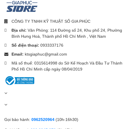
Hơn 100 chế độ luyện
tập thể thao
CÔNG TY TNHH KỸ THUẬT SỐ GIA PHÚC
Địa chỉ:
Văn Phòng: 114 Đường số 24, Khu phố 24, Phường
Bình Hưng Hoà, Thành phố Hồ Chí Minh , Việt Nam
Số điện thoại:
0933337176
Huawei Band 11 hỗ trợ
hơn 100 chế độ thể thao
, bao gồm:
Email:
ktsgiaphuc@gmail.com
Chạy bộ
Mã số thuế: 0315614998 do Sở Kế Hoạch Và Đầu Tư Thành
Đi bộ
Phố Hồ Chí Minh cấp ngày 08/04/2019
Đạp xe
Bơi lội
Yoga
Tập gym
Gọi bảo hành:
0962520964
(10h-16h30)
Thiết bị sẽ ghi lại các dữ liệu như: