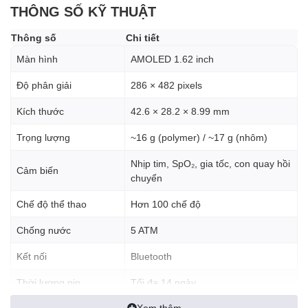
THÔNG SỐ KỸ THUẬT
Khung polymer
nhẹ và bền
Thông số
Chi tiết
Khung hợp kim nhôm
cao cấp hơn
Màn hình
AMOLED 1.62 inch
Dây đeo được làm từ chất liệu
fluoroelastomer mềm mại,
Độ phân giải
286 × 482 pixels
chống mồ hôi
, phù hợp cho cả hoạt động thể thao lẫn sử dụng
hằng ngày.
Kích thước
42.6 × 28.2 × 8.99 mm
Trọng lượng
~16 g (polymer) / ~17 g (nhôm)
Màn hình AMOLED lớn
Nhịp tim, SpO₂, gia tốc, con quay hồi
Cảm biến
và sắc nét
chuyển
Chế độ thể thao
Hơn 100 chế độ
Huawei Band 11 được trang bị
màn hình AMOLED 1.62 inch
với
độ phân giải
286 × 482 pixels
, mang lại hình ảnh rõ nét và màu
Chống nước
5 ATM
sắc sống động.
Kết nối
Bluetooth
Thời lượng pin
Tối đa 14 ngày
Ưu điểm của màn hình:
Xem thêm