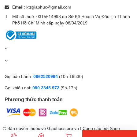
căng thẳng
Email:
ktsgiaphuc@gmail.com
Hỗ trợ tập luyện
150 chế độ thể thao
150 chế độ thể thao
Mã số thuế: 0315614998 do Sở Kế Hoạch Và Đầu Tư Thành
Phố Hồ Chí Minh cấp ngày 08/04/2019
Bluetooth
Bluetooth 5.4
Bluetooth 5.3
350mAh,
289mAh,
Pin
lên đến 21 ngày
lên đến 14 ngày
Thời gian sạc đầy
Khoảng 75 phút
Khoảng 80 phút
Kích thước
Gọi bảo hành:
0962520964
(10h-16h30)
43,27 × 32,49 ×
46 x 33.35 x 9,99
(Không bao gồm
10,8mm
mm
Gọi khiếu nại:
090 2345 972
(9h-17h)
cảm biến nhịp tim)
Phương thức thanh toán
Kính cường lực
Vật liệu màn hình
Kính cường lực 2.5D
GG3
Hợp kim nhôm và sợi
Sợi polyme có độ
Chất liệu khung
polymer độ bền cao
bền cao + NCVM
© Bản quyền thuộc về Giaphucstore.vn | Cung cấp bởi
Sapo