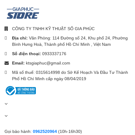
Gym
HIIT
Ngoài ra còn hỗ trợ:
CÔNG TY TNHH KỸ THUẬT SỐ GIA PHÚC
Chế độ chạy sân vận động
Địa chỉ:
Văn Phòng: 114 Đường số 24, Khu phố 24, Phường
Theo dõi nhịp tim dưới nước
Bình Hưng Hoà, Thành phố Hồ Chí Minh , Việt Nam
Đánh giá mức độ hồi phục cơ thể
Số điện thoại:
0933337176
Email:
ktsgiaphuc@gmail.com
Mã số thuế: 0315614998 do Sở Kế Hoạch Và Đầu Tư Thành
🔋 Pin lên đến 21 ngày
Phố Hồ Chí Minh cấp ngày 08/04/2019
Viên pin dung lượng 350mAh cho thời lượng sử dụng:
Tối đa 21 ngày (sử dụng cơ bản)
Khoảng 15 ngày (sử dụng thông thường)
Khoảng 8 ngày khi bật Always-On Display
Gọi bảo hành:
0962520964
(10h-16h30)
Sạc từ tính tiện lợi và nhanh chóng.