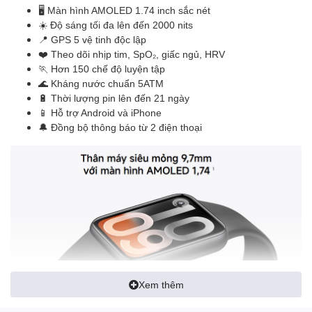
🖥️ Màn hình AMOLED 1.74 inch sắc nét
☀️ Độ sáng tối đa lên đến 2000 nits
📍 GPS 5 vệ tinh độc lập
❤️ Theo dõi nhịp tim, SpO₂, giấc ngủ, HRV
🏃 Hơn 150 chế độ luyện tập
🌊 Kháng nước chuẩn 5ATM
🔋 Thời lượng pin lên đến 21 ngày
📱 Hỗ trợ Android và iPhone
🔔 Đồng bộ thông báo từ 2 điện thoại
Xem thêm