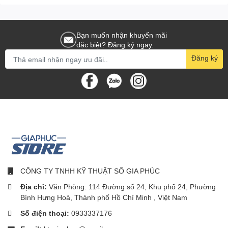
OPTIONS + ỨNG DỤNG
Ứng dụng dễ sử dụng cho phép bạn tùy chỉnh các cài đặt trực
Bạn muốn nhận khuyến mãi
quan để bạn có hình ảnh đẹp nhất trong các cuộc gọi video.
đặc biệt? Đăng ký ngay.
Đăng ký
CÔNG TY TNHH KỸ THUẬT SỐ GIA PHÚC
Địa chỉ:
Văn Phòng: 114 Đường số 24, Khu phố 24, Phường
Bình Hưng Hoà, Thành phố Hồ Chí Minh , Việt Nam
Số điện thoại:
0933337176