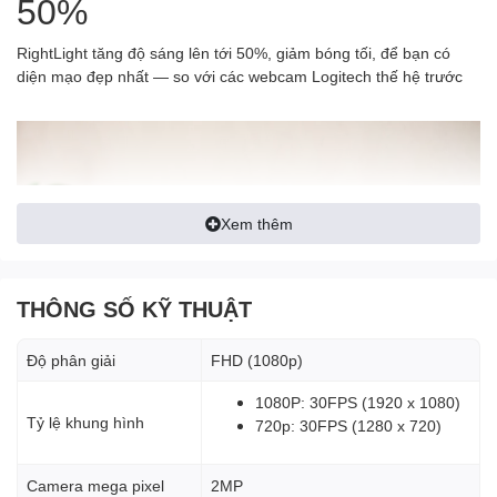
50%
RightLight tăng độ sáng lên tới 50%, giảm bóng tối, để bạn có
diện mạo đẹp nhất — so với các webcam Logitech thế hệ trước
Xem thêm
THÔNG SỐ KỸ THUẬT
Độ phân giải
FHD (1080p)
1080P: 30FPS (1920 x 1080)
NHẬN SỰ RIÊNG TƯ HOÀN
Tỷ lệ khung hình
720p: 30FPS (1280 x 720)
TOÀN
Camera mega pixel
2MP