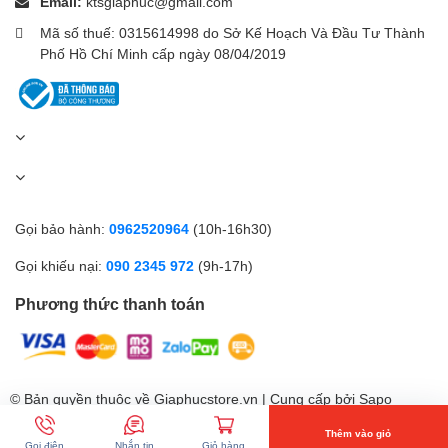
Email:
ktsgiaphuc@gmail.com
Mã số thuế: 0315614998 do Sở Kế Hoạch Và Đầu Tư Thành
Phố Hồ Chí Minh cấp ngày 08/04/2019
Gọi bảo hành:
0962520964
(10h-16h30)
Gọi khiếu nại:
090 2345 972
(9h-17h)
Phương thức thanh toán
© Bản quyền thuộc về Giaphucstore.vn | Cung cấp bởi
Sapo
Thêm vào giỏ
Gọi điện
Nhắn tin
Giỏ hàng