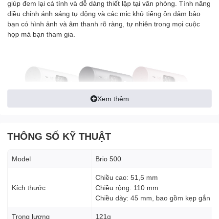
giúp đem lại cá tính và dễ dàng thiết lập tại văn phòng. Tính năng
điều chỉnh ánh sáng tự động và các mic khử tiếng ồn đảm bảo
bạn có hình ảnh và âm thanh rõ ràng, tự nhiên trong mọi cuộc
họp mà bạn tham gia.
Xem thêm
THÔNG SỐ KỸ THUẬT
TRÌNH CHIẾU RÕ NÉT HOÀN
Model
Brio 500
TOÀN
Chiều cao: 51,5 mm
Tham gia vào bất kỳ cuộc họp công việc nào với cảm giác tự tin,
Kích thước
Chiều rộng: 110 mm
thu hút và chân thực với chiếc webcam cho phép bạn là phiên
Chiều dày: 45 mm, bao gồm kẹp gắn
bản tốt nhất của chính mình.
Trọng lượng
121g