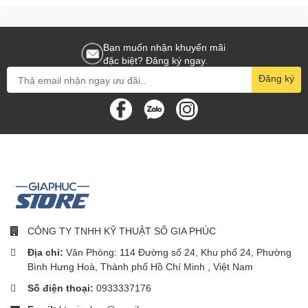
HỆ SINH THÁI THIẾT BỊ TỐI ƯU
Bạn muốn nhận khuyến mãi
Phần mềm G HUB của Logitech cung cấp cho bạn một cổng duy
đặc biệt? Đăng ký ngay.
nhất để tối ưu hóa và tùy chỉnh tất cả thiết bị Logitech G được hỗ
trợ: chuột, bàn phím, tai nghe, loa và webcam.
Đăng ký
LÀM CHỦ KHÔNG GIAN LÀM
VIỆC CỦA BẠN
Tạo một nơi giải trí trong không gian làm việc, phù hợp với cá tính
và sở thích của bạn. Webcam Brio 500 đầy phong cách gia nhập
vào dòng các thiết bị ngoại vi được Logitech thiết kế kỹ lưỡng
khác, bao gồm tai nghe không dây Zone Vibe 100, bàn phím Đa
thiết bị K380 và Chuột M350 Pebble.
CÔNG TY TNHH KỸ THUẬT SỐ GIA PHÚC
Địa chỉ:
Văn Phòng: 114 Đường số 24, Khu phố 24, Phường
Bình Hưng Hoà, Thành phố Hồ Chí Minh , Việt Nam
Số điện thoại:
0933337176