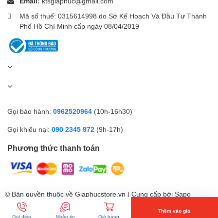
Email:
ktsgiaphuc@gmail.com
Mã số thuế: 0315614998 do Sở Kế Hoạch Và Đầu Tư Thành
Phố Hồ Chí Minh cấp ngày 08/04/2019
Gọi bảo hành:
0962520964
(10h-16h30)
Gọi khiếu nại:
090 2345 972
(9h-17h)
Phương thức thanh toán
© Bản quyền thuộc về Giaphucstore.vn | Cung cấp bởi
Sapo
Thêm vào giỏ
Gọi điện
Nhắn tin
Giỏ hàng