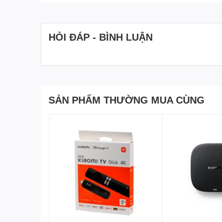
HỎI ĐÁP - BÌNH LUẬN
SẢN PHẨM THƯỜNG MUA CÙNG
Công suất lớn, sạc 3 thiết bị cùng lúc
Củ Sạc Nhanh Xiaomi ZMI HA835
được trang bị 3 gi
thiết bị cùng lúc như laptop, smartphone, máy tính bảng
USB-C khi sử dụng đơn có thể cung cấp công suất lên t
giao diện Type-C. Và khi kết hợp với cổng USB-A thì 
cạnh đó 2 giao diện USB-A hỗ trợ sạc nhanh 18W Max k
thiết bị hàng ngày