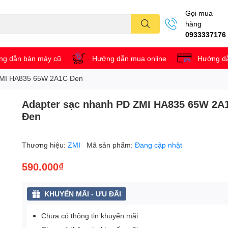
Gọi mua
hàng
0933337176
g dẫn bán máy cũ
Hướng dẫn mua online
Hướng dẫ
ZMI HA835 65W 2A1C Đen
Adapter sạc nhanh PD ZMI HA835 65W 2A
Đen
Thương hiệu:
ZMI
Mã sản phẩm:
Đang cập nhật
590.000₫
KHUYẾN MÃI - ƯU ĐÃI
Chưa có thông tin khuyến mãi