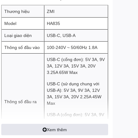
Thương hiệu
ZMI
Model
HA835
Loại giao diện
USB-C, USB-A
Thông số đầu vào
100-240V ~ 50/60Hz 1.8A
USB-C (cổng đơn): 5V 3A, 9V
3A, 12V 3A, 15V 3A, 20V
3.25A 65W Max
USB-C (sử dụng chung với
USB-A): 5V 3A, 9V 3A, 12V
3A, 15V 3A, 20V 2.25A 45W
Thông số đầu ra
Max
USB-A (cổng đơn): 5V 3A, 9V
2A, 12V 1.5A 18W Max
Xem thêm
USB-A (cổng đôi): 5V 3.6A