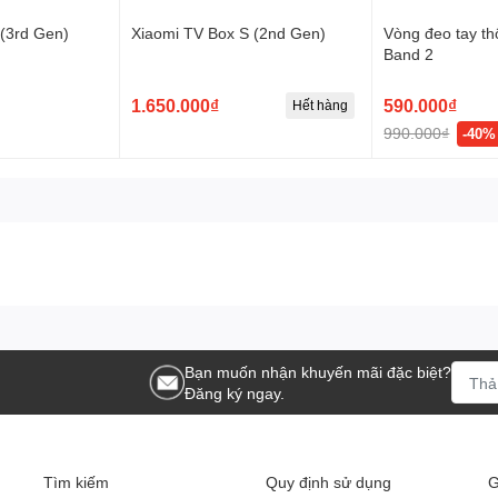
(3rd Gen)
Xiaomi TV Box S (2nd Gen)
Vòng đeo tay t
Band 2
thu hút, lịch lãm. Bề mặt được làm từ chất liệu nhựa ABS cao cấp
cầm nắm. Kích thước nhỏ gọn 69x62x29.5mm thuận tiện bỏ túi
1.650.000₫
590.000₫
Hết hàng
990.000₫
-40%
Bạn muốn nhận khuyến mãi đặc biệt?
Đăng ký ngay.
Tìm kiếm
Quy định sử dụng
G