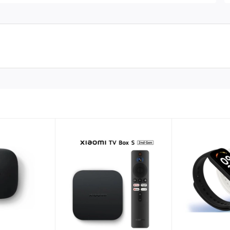
ao diện đầu ra gồm 1 cổng USB-C và 2 cổng USB-A, hỗ trợ sạc 3
,.. với tổng công suất có thể đạt tới 63W Max. Cụ thể giao diện
ới 65W Max, thích hợp sạc cho các laptop thế hệ mới hỗ trợ
công suất lúc này của cổng USB-C là 45W và USB-A là 18W. Bên
hi sử dụng cả 2 cổng cùng lúc, đáp ứng nhu cầu sạc nhiều