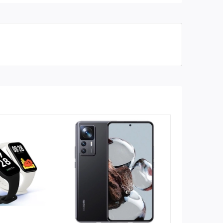
18W Max
Nhiệt độ hoạt
0°C~40°C
động
Kích thước sản
69 x 62 x 29.5mm
phẩm