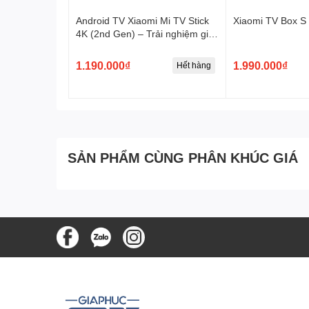
Thiết Kế Chắc Chắn, Sang Trọng
Android TV Xiaomi Mi TV Stick
Xiaomi TV Box S 
4K (2nd Gen) – Trải nghiệm giải
Xiaomi ZMI HA835
có thiết kế ấn tượng, với màu sắc 
trí đỉnh cao trong tầm tay
trơn và nhám giúp tạo cảm giác dễ chịu, vừa vặn khi 
1.190.000₫
1.990.000₫
Hết hàng
mang theo để sử dụng hàng ngày.
SẢN PHẨM CÙNG PHÂN KHÚC GIÁ