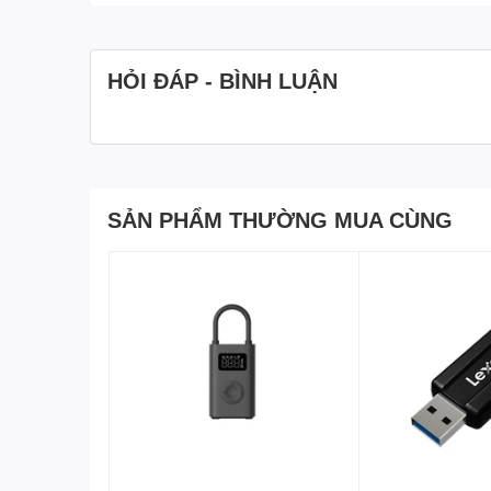
HỎI ĐÁP - BÌNH LUẬN
SẢN PHẨM THƯỜNG MUA CÙNG
Ốp lưng hỗ trợ sạc không dây MagSafe tiện lợi không c