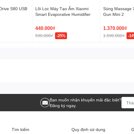
Drive S80 USB
Lõi Lọc Máy Tạo Ẩm Xiaomi
Súng Massage 
Smart Evaporative Humidifier
Gun Mini 2
440.000₫
1.370.000₫
590.000₫
1.590.000₫
-25%
-1
Bạn muốn nhận khuyến mãi đặc biệt?
Đăng ký ngay.
Tìm kiếm
Quy định sử dụng
G