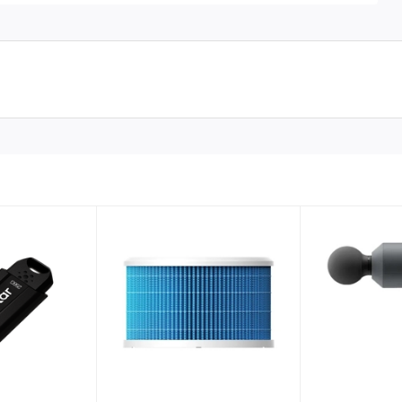
ần phải tháo ốp.