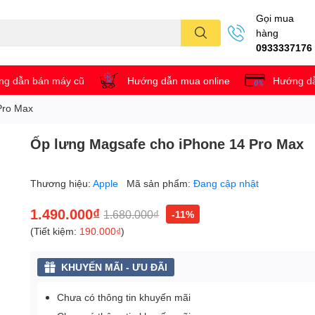
Gọi mua
hàng
0933337176
g dẫn bán máy cũ
Hướng dẫn mua online
Hướng dẫ
Pro Max
Ốp lưng Magsafe cho iPhone 14 Pro Max
Thương hiệu:
Apple
Mã sản phẩm:
Đang cập nhật
1.490.000₫
1.680.000₫
-11%
(Tiết kiệm:
190.000₫
)
KHUYẾN MÃI - ƯU ĐÃI
Chưa có thông tin khuyến mãi