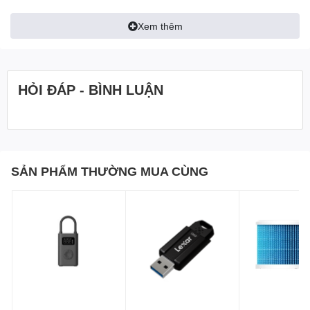
quét những bụi bẩn cứng đầu trên nền nhà sau đó đưa
chúng vào phía trong miệng hút một cách dễ dàng hơn.
Xem thêm
HỎI ĐÁP - BÌNH LUẬN
SẢN PHẨM THƯỜNG MUA CÙNG