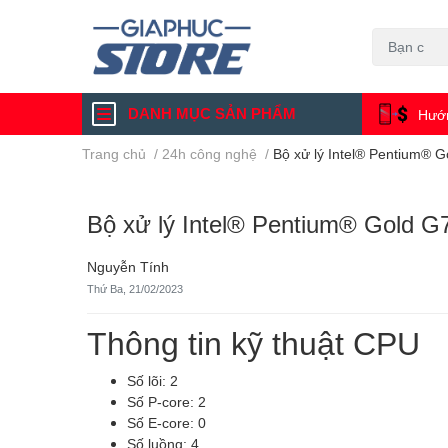
DANH MỤC SẢN PHẨM
Hướn
Trang chủ
/
24h công nghệ
/
Bộ xử lý Intel® Pentium® 
Bộ xử lý Intel® Pentium® Gold G
Nguyễn Tính
Thứ Ba, 21/02/2023
Thông tin kỹ thuật CPU
Số lõi:
2
Số P-core: 2
Số E-core: 0
Số luồng:
4