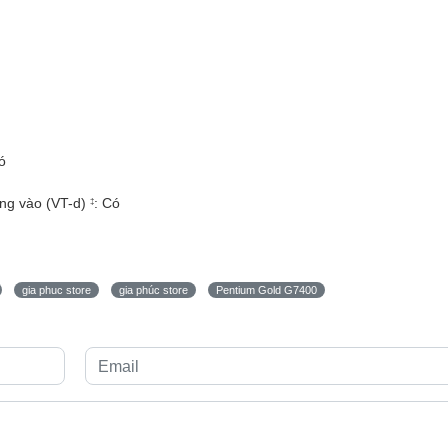
ó
ng vào (VT-d)
: Có
‡
gia phuc store
gia phúc store
Pentium Gold G7400