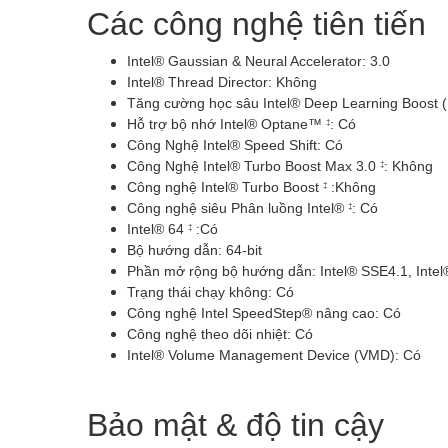
Các công nghệ tiên tiến
Intel® Gaussian & Neural Accelerator:
3.0
Intel® Thread Director: Không
Tăng cường học sâu Intel® Deep Learning Boost (
Hỗ trợ bộ nhớ Intel® Optane™
: Có
‡
Công Nghệ Intel® Speed Shift:
Có
Công Nghệ Intel® Turbo Boost Max 3.0
: Không
‡
Công nghệ Intel® Turbo Boost
:Không
‡
Công nghệ siêu Phân luồng Intel®
: Có
‡
Intel® 64
:Có
‡
Bộ hướng dẫn:
64-bit
Phần mở rộng bộ hướng dẫn:
Intel® SSE4.1, Inte
Trạng thái chạy không:
Có
Công nghệ Intel SpeedStep® nâng cao:
Có
Công nghệ theo dõi nhiệt:
Có
Intel® Volume Management Device (VMD):
Có
Bảo mật & độ tin cậy