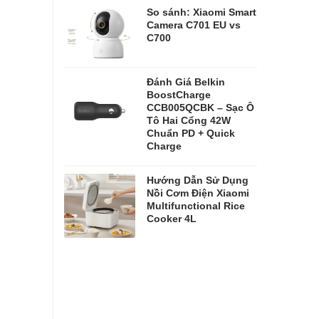
So sánh: Xiaomi Smart
Camera C701 EU vs
C700
Đánh Giá Belkin
BoostCharge
CCB005QCBK – Sạc Ô
Tô Hai Cổng 42W
Chuẩn PD + Quick
Charge
Hướng Dẫn Sử Dụng
Nồi Cơm Điện Xiaomi
Multifunctional Rice
Cooker 4L