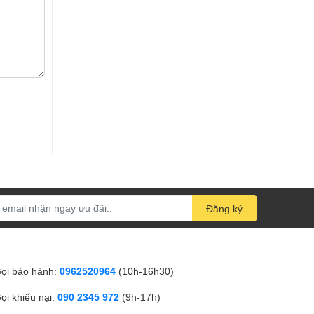
Đăng ký
ọi bảo hành:
0962520964
(10h-16h30)
ọi khiếu nại:
090 2345 972
(9h-17h)