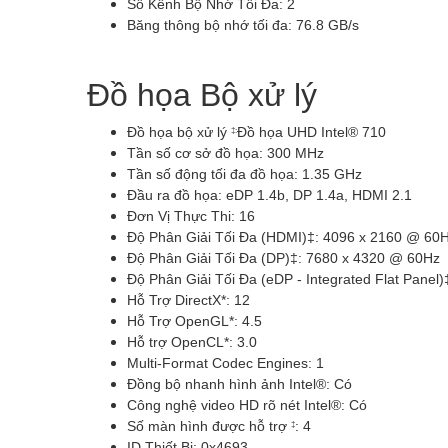
Số Kênh Bộ Nhớ Tối Đa:
2
Băng thông bộ nhớ tối đa:
76.8 GB/s
Đồ họa Bộ xử lý
Đồ họa bộ xử lý
Đồ họa UHD Intel® 710
‡:
Tần số cơ sở đồ họa:
300 MHz
Tần số động tối đa đồ họa:
1.35 GHz
Đầu ra đồ họa:
eDP 1.4b, DP 1.4a, HDMI 2.1
Đơn Vị Thực Thi:
16
Độ Phân Giải Tối Đa (HDMI)‡:
4096 x 2160 @ 60
Độ Phân Giải Tối Đa (DP)‡:
7680 x 4320 @ 60Hz
Độ Phân Giải Tối Đa (eDP - Integrated Flat Panel)
Hỗ Trợ DirectX*:
12
Hỗ Trợ OpenGL*:
4.5
Hỗ trợ OpenCL*:
3.0
Multi-Format Codec Engines:
1
Đồng bộ nhanh hình ảnh Intel®:
Có
Công nghệ video HD rõ nét Intel®:
Có
Số màn hình được hỗ trợ
: 4
‡
ID Thiết Bị: 0x4693