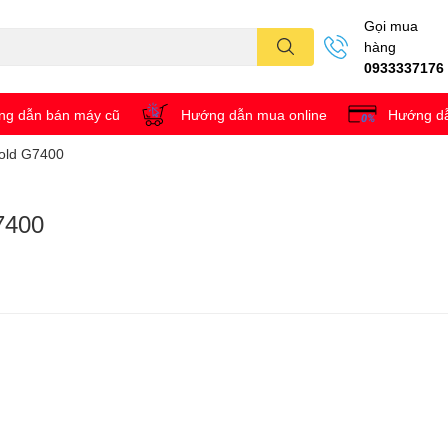
Gọi mua
hàng
0933337176
g dẫn bán máy cũ
Hướng dẫn mua online
Hướng dẫ
Gold G7400
7400