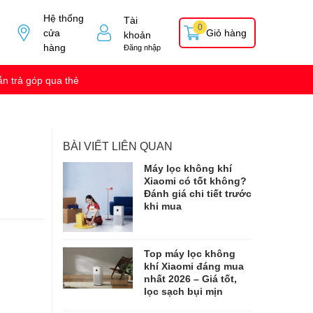
Hệ thống
Tài
0
cửa
Giỏ hàng
khoản
hàng
Đăng nhập
n trả góp qua thẻ
BÀI VIẾT LIÊN QUAN
Máy lọc không khí
Xiaomi có tốt không?
Đánh giá chi tiết trước
khi mua
Top máy lọc không
khí Xiaomi đáng mua
nhất 2026 – Giá tốt,
lọc sạch bụi mịn