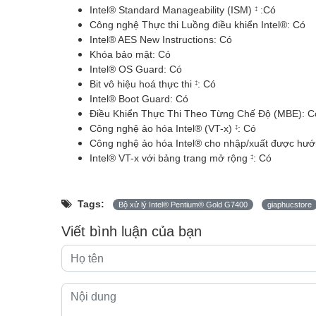
Intel® Standard Manageability (ISM)
:Có
‡
Công nghệ Thực thi Luồng điều khiển Intel®:
Có
Intel® AES New Instructions:
Có
Khóa bảo mật:
Có
Intel® OS Guard: Có
Bit vô hiệu hoá thực thi
: Có
‡
Intel® Boot Guard:
Có
Điều Khiển Thực Thi Theo Từng Chế Độ (MBE):
C
Công nghệ ảo hóa Intel® (VT-x)
: Có
‡
Công nghệ ảo hóa Intel® cho nhập/xuất được hướ
Intel® VT-x với bảng trang mở rộng
: Có
‡
Tags:
Bộ xử lý Intel® Pentium® Gold G7400
giaphucstore
Viết bình luận của bạn