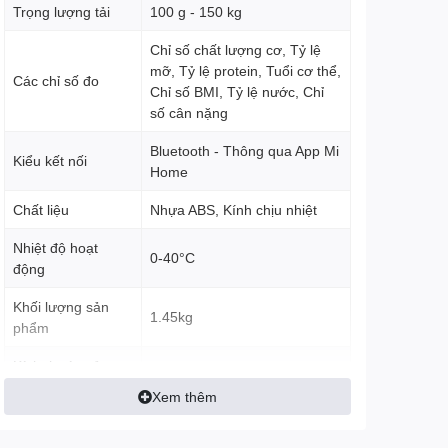
Trọng lượng tải
100 g - 150 kg
Chỉ số chất lượng cơ, Tỷ lệ
mỡ, Tỷ lệ protein, Tuổi cơ thể,
Các chỉ số đo
Chỉ số BMI, Tỷ lệ nước, Chỉ
số cân nặng
Bluetooth - Thông qua App Mi
Kiểu kết nối
Home
Chất liệu
Nhựa ABS, Kính chịu nhiệt
Nhiệt độ hoạt
0-40°C
động
Khối lượng sản
1.45kg
phẩm
Kích thước sản
300 x 300 x 24.55mm
phẩm
Xem thêm
Thương hiệu
Xiaomi