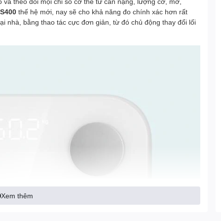
 và theo dõi mọi chỉ số cơ thể từ cân nặng, lượng cơ, mỡ,
 S400
thế hệ mới, nay sẽ cho khả năng đo chính xác hơn rất
tại nhà, bằng thao tác cực đơn giản, từ đó chủ động thay đổi lối
Xem thêm