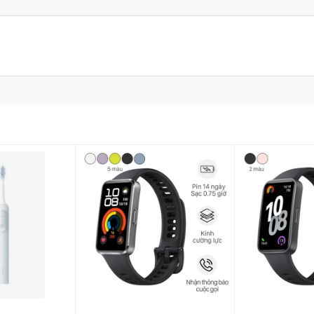
iaomi S400
là gì?