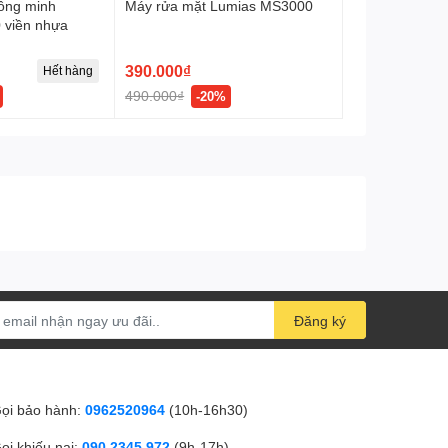
hông minh
Máy rửa mặt Lumias MS3000
 viền nhựa
390.000₫
Hết hàng
490.000₫
-20%
Đăng ký
ọi bảo hành:
0962520964
(10h-16h30)
ọi khiếu nại:
090 2345 972
(9h-17h)