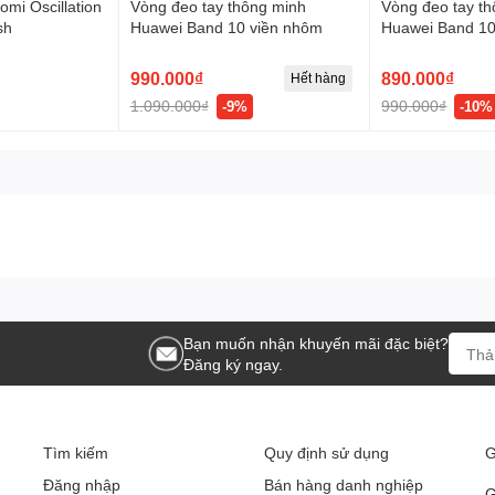
omi Oscillation
Vòng đeo tay thông minh
Vòng đeo tay t
sh
Huawei Band 10 viền nhôm
Huawei Band 10
990.000₫
890.000₫
Hết hàng
1.090.000₫
990.000₫
-9%
-10%
Bạn muốn nhận khuyến mãi đặc biệt?
Đăng ký ngay.
Tìm kiếm
Quy định sử dụng
G
Đăng nhập
Bán hàng danh nghiệp
G