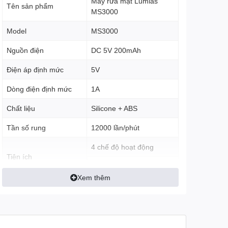
Máy rửa mặt Lumias
Tên sản phẩm
MS3000
Model
MS3000
Nguồn điện
DC 5V 200mAh
Điện áp định mức
5V
Dòng điện định mức
1A
Chất liệu
Silicone + ABS
Tần số rung
12000 lần/phút
4 chế độ hoạt động
Tiện ích
Thiết kế mỏng chỉ 2.5cm
Xem thêm
Làm
3 chức năng chính
sạch/Massage/Thẩm
thấu
Chống nước
IPX7