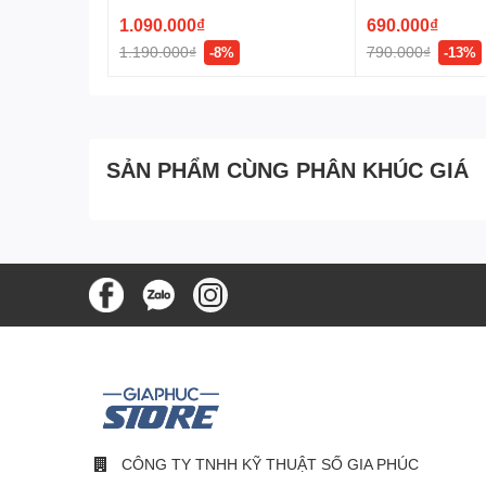
1.090.000₫
690.000₫
1.190.000₫
790.000₫
-8%
-13%
SẢN PHẨM CÙNG PHÂN KHÚC GIÁ
CÔNG TY TNHH KỸ THUẬT SỐ GIA PHÚC