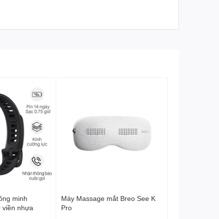
Kích thước sản phẩm
105 x 65 x 25mm
Kích thước đóng gói
133 x 78 x 33mm
Khối lượng
80g
Tổng khối lượng
113g
Bảo hành
12 tháng
hông minh
Máy Massage mắt Breo See K
 viền nhựa
Pro