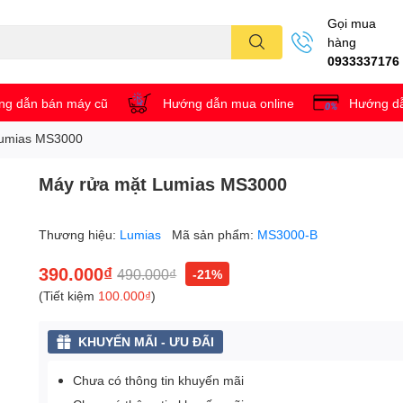
Gọi mua
hàng
0933337176
g dẫn bán máy cũ
Hướng dẫn mua online
Hướng dẫ
Lumias MS3000
Máy rửa mặt Lumias MS3000
Thương hiệu:
Lumias
Mã sản phẩm:
MS3000-B
390.000₫
490.000₫
-21%
(Tiết kiệm
100.000₫
)
KHUYẾN MÃI - ƯU ĐÃI
Chưa có thông tin khuyến mãi