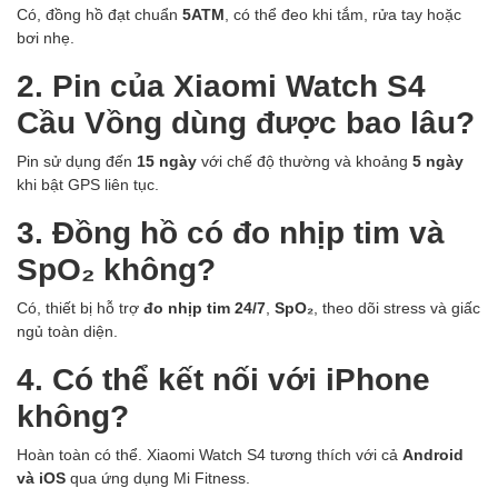
Có, đồng hồ đạt chuẩn
5ATM
, có thể đeo khi tắm, rửa tay hoặc
bơi nhẹ.
2. Pin của
Xiaomi Watch S4
Cầu Vồng
dùng được bao lâu?
Pin sử dụng đến
15 ngày
với chế độ thường và khoảng
5 ngày
khi bật GPS liên tục.
3. Đồng hồ có đo nhịp tim và
SpO₂ không?
Có, thiết bị hỗ trợ
đo nhịp tim 24/7
,
SpO₂
, theo dõi stress và giấc
ngủ toàn diện.
4. Có thể kết nối với iPhone
không?
Hoàn toàn có thể. Xiaomi Watch S4 tương thích với cả
Android
và iOS
qua ứng dụng Mi Fitness.