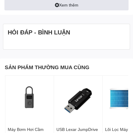
Chổi Trụ Xiaomi Mi Robot Vacuum Mop / 2 Pro / 2 / 2 Ultra
Xem thêm
Brush
cũng là một trong những bộ phận thường tiếp xúc và ma
sát với sàn, nên sau một thời gian dài sử dụng sẽ gây ra những
hao mòn và giảm hiệu năng hút của máy. Thế nên người dùng
cần thay chổi quét này khi cần thiết.
HỎI ĐÁP - BÌNH LUẬN
SẢN PHẨM THƯỜNG MUA CÙNG
Máy Bơm Hơi Cầm
USB Lexar JumpDrive
Lõi Lọc Máy 