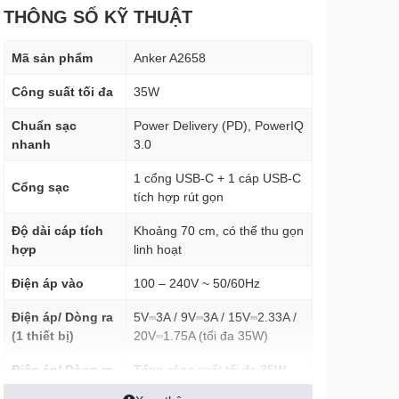
THÔNG SỐ KỸ THUẬT
Mã sản phẩm
Anker A2658
Công suất tối đa
35W
Chuẩn sạc
Power Delivery (PD), PowerIQ
nhanh
3.0
1 cổng USB-C + 1 cáp USB-C
Cổng sạc
tích hợp rút gọn
Độ dài cáp tích
Khoảng 70 cm, có thể thu gọn
hợp
linh hoạt
Điện áp vào
100 – 240V ~ 50/60Hz
Điện áp/ Dòng ra
5V⎓3A / 9V⎓3A / 15V⎓2.33A /
(1 thiết bị)
20V⎓1.75A (tối đa 35W)
Điện áp/ Dòng ra
Tổng công suất tối đa 35W
(2 thiết bị)
(chia tải tùy thiết bị)