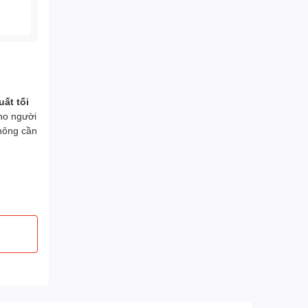
uất tối
ho người
không cần