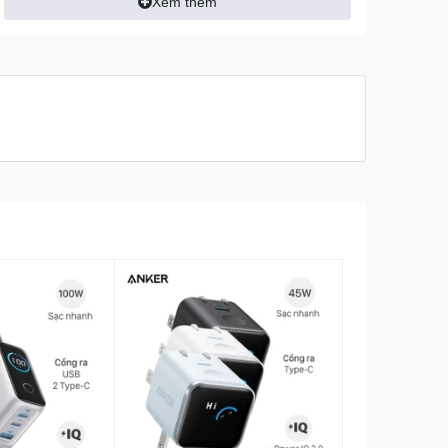
Xem thêm
Công nghệ an
ActiveShield 3.0, chống quá
toàn
dòng, quá nhiệt, ngắn mạch
Nhựa cao cấp, chống bám
Chất liệu
bẩn
Chân cắm
Gập gọn tiện mang theo
47.5 × 63.5 × 30 mm (khi kéo
Kích thước
chân cắm)
Trọng lượng
Khoảng 110g