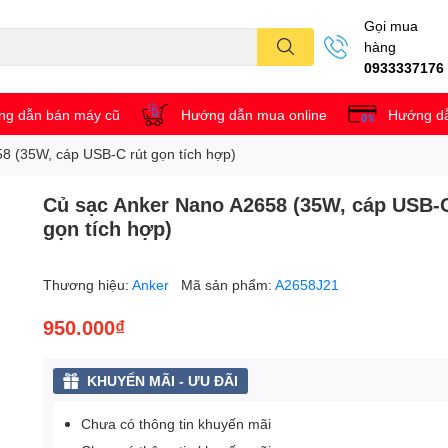
Gọi mua
hàng
0933337176
g dẫn bán máy cũ
Hướng dẫn mua online
Hướng dẫ
8 (35W, cáp USB-C rút gọn tích hợp)
Củ sạc Anker Nano A2658 (35W, cáp USB-C
gọn tích hợp)
Thương hiệu:
Anker
Mã sản phẩm:
A2658J21
950.000₫
KHUYẾN MÃI - ƯU ĐÃI
Chưa có thông tin khuyến mãi