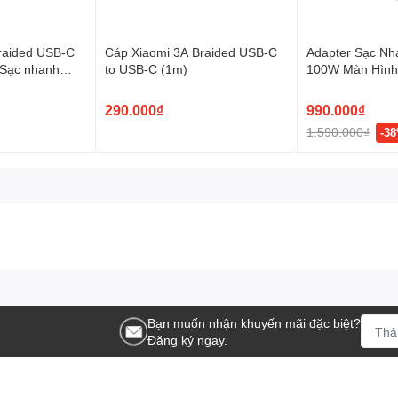
o dõi nhiệt độ và điện áp, giúp bảo vệ an toàn cho cả củ sạc và
ập lại rất thuận tiện để bỏ túi hoặc balo khi đi công tác hay du
raided USB-C
Cáp Xiaomi 3A Braided USB-C
Adapter Sạc Nh
 Sạc nhanh
to USB-C (1m)
100W Màn Hình
USB-C B121B
290.000₫
990.000₫
1.590.000₫
-3
Bạn muốn nhận khuyến mãi đặc biệt?
Đăng ký ngay.