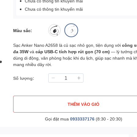
Chưa có thông tin khuyến mãi
Chưa có thông tin khuyến mãi
Màu sắc:
Sạc Anker Nano A2658 là củ sạc nhỏ gọn, tiện dụng với
công s
đa 35W
và
cáp USB-C tích hợp rút gọn (70 cm)
— lý tưởng c
dùng di động, văn phòng hoặc khi du lịch, giúp sạc nhanh mà 
mang nhiều dây rời.
Số lượng:
THÊM VÀO GIỎ
Gọi đặt mua
0933337176
(8:30 - 20:30)