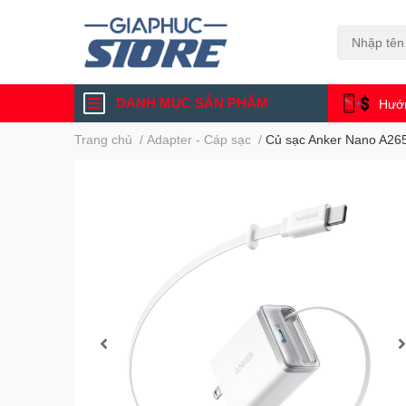
DANH MỤC SẢN PHẨM
Hướn
Trang chủ
/
Adapter - Cáp sạc
/
Củ sạc Anker Nano A265