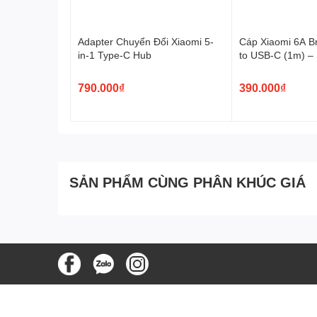
Với công nghệ
ActiveShield 3.0
, thiết bị liên tục the
thiết bị được sạc. Kích thước nhỏ gọn, chân cắm có thể g
lịch.
Adapter Chuyển Đổi Xiaomi 5-
Cáp Xiaomi 6A B
in-1 Type-C Hub
to USB-C (1m) –
120W
790.000₫
390.000₫
SẢN PHẨM CÙNG PHÂN KHÚC GIÁ