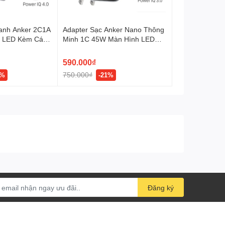
anh Anker 2C1A
Adapter Sạc Anker Nano Thông
 LED Kèm Cáp
Minh 1C 45W Màn Hình LED
A121D
590.000₫
750.000₫
8%
-21%
Đăng ký