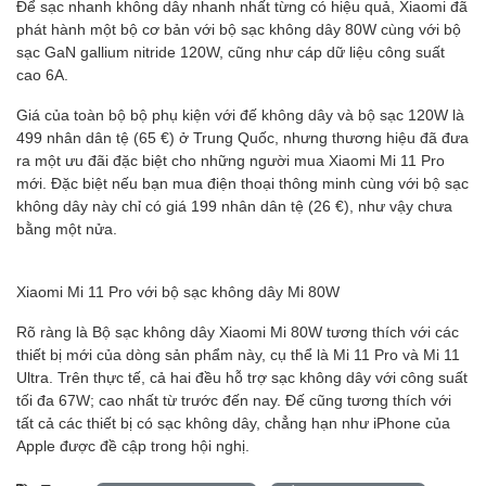
Để sạc nhanh không dây nhanh nhất từng có hiệu quả, Xiaomi đã
phát hành một bộ cơ bản với bộ sạc không dây 80W cùng với bộ
sạc GaN gallium nitride 120W, cũng như cáp dữ liệu công suất
cao 6A.
Giá của toàn bộ bộ phụ kiện với đế không dây và bộ sạc 120W là
499 nhân dân tệ (65 €) ở Trung Quốc, nhưng thương hiệu đã đưa
ra một ưu đãi đặc biệt cho những người mua Xiaomi Mi 11 Pro
mới. Đặc biệt nếu bạn mua điện thoại thông minh cùng với bộ sạc
không dây này chỉ có giá 199 nhân dân tệ (26 €), như vậy chưa
bằng một nửa.
Xiaomi Mi 11 Pro với bộ sạc không dây Mi 80W
Rõ ràng là Bộ sạc không dây Xiaomi Mi 80W tương thích với các
thiết bị mới của dòng sản phẩm này, cụ thể là Mi 11 Pro và Mi 11
Ultra. Trên thực tế, cả hai đều hỗ trợ sạc không dây với công suất
tối đa 67W; cao nhất từ ​​trước đến nay. Đế cũng tương thích với
tất cả các thiết bị có sạc không dây, chẳng hạn như iPhone của
Apple được đề cập trong hội nghị.