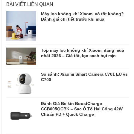
BÀI VIẾT LIÊN QUAN
Máy lọc không khí Xiaomi có tốt không?
Đánh giá chi tiết trước khi mua
Top máy lọc không khí Xiaomi đáng mua
nhất 2026 – Giá tốt, lọc sạch bụi mịn
So sánh: Xiaomi Smart Camera C701 EU vs
C700
Đánh Giá Belkin BoostCharge
CCB005QCBK – Sạc Ô Tô Hai Cổng 42W
Chuẩn PD + Quick Charge