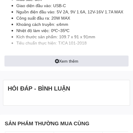
Giao diện đầu vào: USB-C
Nguồn điện đầu vào: 5V 2A, 9V 1.6A, 12V-16V 1.7A MAX
Công suất đầu ra: 20W MAX
Khoảng cách truyền: ≤4mm
Nhiệt độ làm việc: 0ºC~35ºC
Kích thước sản phẩm: 109.7 x 91 x 91mm
Tiêu chuẩn thực hiện: T/CA 101-2018
Xem thêm
HỎI ĐÁP - BÌNH LUẬN
Lí do nên sở hữu Đế sạc nhanh không dây 20W Xiaomi
WPC02ZM
SẢN PHẨM THƯỜNG MUA CÙNG
Các đế sạc không dây thường được mọi người ưa chuộng bởi sự
tiện lợi và nhanh chóng trong cách thức sạc. Tuy nhiên các đế