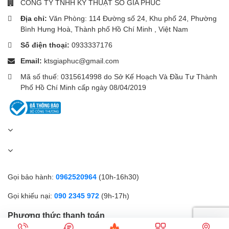
CÔNG TY TNHH KỸ THUẬT SỐ GIA PHÚC
Địa chỉ:
Văn Phòng: 114 Đường số 24, Khu phố 24, Phường
Bình Hưng Hoà, Thành phố Hồ Chí Minh , Việt Nam
Số điện thoại:
0933337176
Email:
ktsgiaphuc@gmail.com
Mã số thuế: 0315614998 do Sở Kế Hoạch Và Đầu Tư Thành
Phố Hồ Chí Minh cấp ngày 08/04/2019
Gọi bảo hành:
0962520964
(10h-16h30)
Gọi khiếu nại:
090 2345 972
(9h-17h)
Phương thức thanh toán