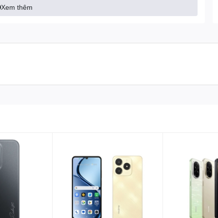
Xem thêm
ồm: Đen, Xanh dương và Bạc.
với màu xanh. Nếu bạn yêu thích phong cách thanh lịch, tinh tế
n sẽ phù hợp với những ai yêu thích sự mạnh mẽ, thời thượng.
OCO X4 GT 8GB/128GB