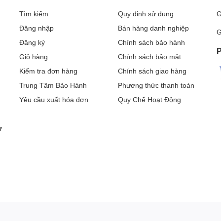
Tìm kiếm
Quy định sử dụng
G
Đăng nhập
Bán hàng danh nghiệp
G
Đăng ký
Chính sách bảo hành
P
Giỏ hàng
Chính sách bảo mật
Kiểm tra đơn hàng
Chính sách giao hàng
Trung Tâm Bảo Hành
Phương thức thanh toán
Yêu cầu xuất hóa đơn
Quy Chế Hoạt Động
 6.6 inch, độ phân giải Full HD+. Tuy không quá nổi bật
 phẩm cùng phân khúc là màn hình này sở hữu tần số quét 144
ư
vuốt chạm cực kỳ mượt mà, thao tác nhanh chóng và đa
O X4 GT 8GB/128GB Chính