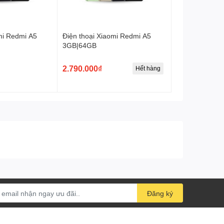
Bộ nhớ trong
128 GB
Kết nối
mi Redmi A5
Điện thoại Xiaomi Redmi A5
3GB|64GB
Wi-Fi 802.11 a/b/g/n/ac/6,
Wifi
dual-band, Wi-Fi Direct,
2.790.000₫
Hết hàng
hotspot
GPS
Có
Bluetooth
5.3, A2DP, LE
Cổng kết nối sạc
USB Type-C 2.0
Jack tai nghe
3.5mm
Pin & Sạc
Dung lượng pin
5080 mAh
Đăng ký
Loại pin
Li-Po