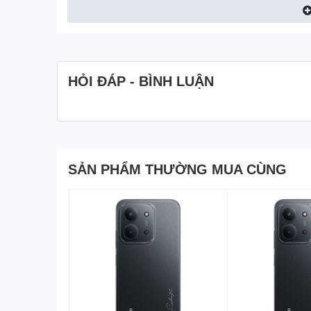
HỎI ĐÁP - BÌNH LUẬN
SẢN PHẨM THƯỜNG MUA CÙNG
POCO X4 GT sở hữu 3 tùy chọn màu sắc cá tính bao g
Nếu bạn yêu thích sự trẻ trung, năng động thì rất hợp 
thì màu bạc sẽ là sự lựa chọn số 1. Cuối cùng, màu đe
Đánh giá màn hình P