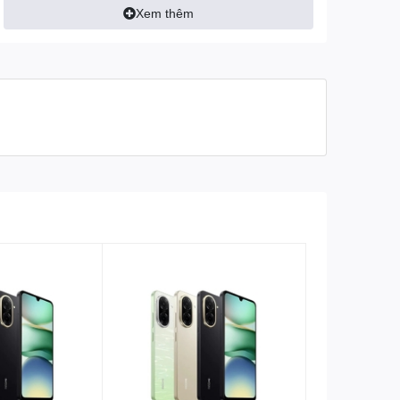
Độ phân giải
Xem thêm
16 MP
camera trước
Loại camera trước
Góc rộng
Tính năng camera
HDR, panorama
Hệ điều hành & CPU
Hệ điều hành
Android
MediaTek Dimensity 8100 (5
Chip xử lý
nm)
Octa-core (4x2.85 GHz
Tốc độ CPU
Cortex-A78 & 4x2.0 GHz
Cortex-A55)
Chip đồ họa
Mali-G610 MC6
Bộ nhớ & Lưu trữ
RAM
8 GB