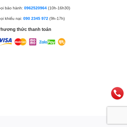
Công nghệ pin
Sạc nhanh 67W
ọi bảo hành:
0962520964
(10h-16h30)
Thông tin chung
ọi khiếu nại:
090 2345 972
(9h-17h)
Kích thước khối
163.6 x 74.3 x 8.9 mm, 200 g
lượng
hương thức thanh toán
Thời điểm ra mắt
2022