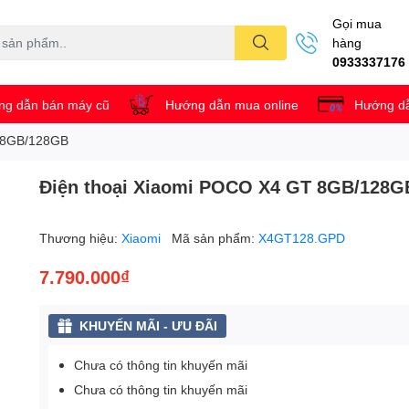
Gọi mua
hàng
0933337176
g dẫn bán máy cũ
Hướng dẫn mua online
Hướng dẫ
T 8GB/128GB
Điện thoại Xiaomi POCO X4 GT 8GB/128G
Thương hiệu:
Xiaomi
Mã sản phẩm:
X4GT128.GPD
7.790.000₫
KHUYẾN MÃI - ƯU ĐÃI
Chưa có thông tin khuyến mãi
Chưa có thông tin khuyến mãi