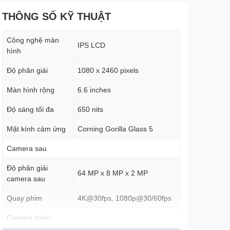
THÔNG SỐ KỸ THUẬT
Công nghệ màn
IPS LCD
hình
Độ phân giải
1080 x 2460 pixels
Màn hình rộng
6.6 inches
Độ sáng tối đa
650 nits
Mặt kính cảm ứng
Corning Gorilla Glass 5
Camera sau
Độ phân giải
64 MP x 8 MP x 2 MP
camera sau
Quay phim
4K@30fps, 1080p@30/60fps
Camera trước