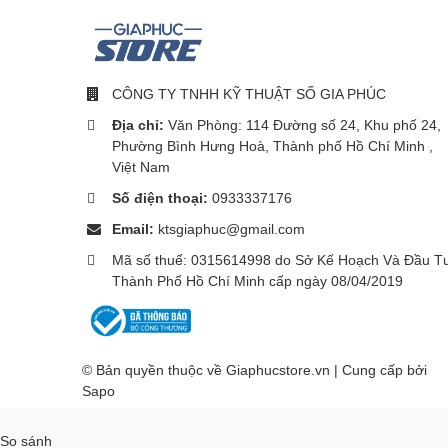
CÔNG TY TNHH KỸ THUẬT SỐ GIA PHÚC
Địa chỉ:
Văn Phòng: 114 Đường số 24, Khu phố 24,
Phường Bình Hưng Hoà, Thành phố Hồ Chí Minh ,
Việt Nam
Màn hình POCO X4 GT 8GB/128GB Chính Hãng
Số điện thoại:
0933337176
Email:
ktsgiaphuc@gmail.com
POCO X4 GT được trang bị màn hình IPS LCD kích thước
nhưng điểm làm nên khác biệt lớn nhất so với các sản
Mã số thuế: 0315614998 do Sở Kế Hoạch Và Đầu T
Hz.
Thành Phố Hồ Chí Minh cấp ngày 08/04/2019
Sản phẩm mới nhà POCO hứa hẹn đem lại trải nghiệm 
nhiệm.
Đánh giá camera POC
© Bản quyền thuộc về Giaphucstore.vn | Cung cấp bởi
Hãng
Sapo
So sánh