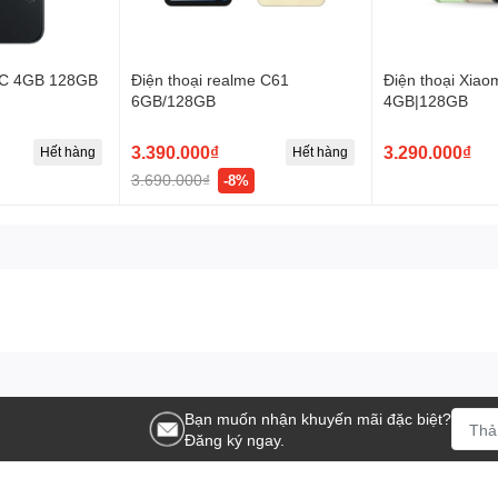
5C 4GB 128GB
Điện thoại realme C61
Điện thoại Xiao
6GB/128GB
4GB|128GB
3.390.000₫
3.290.000₫
Hết hàng
Hết hàng
3.690.000₫
-8%
Bạn muốn nhận khuyến mãi đặc biệt?
Đăng ký ngay.