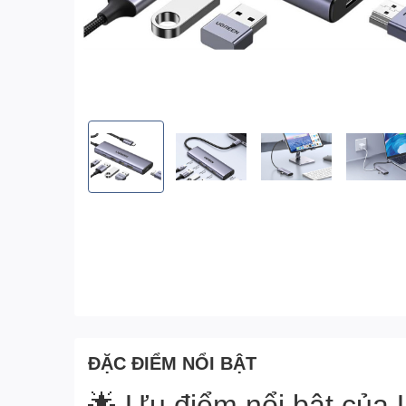
ĐẶC ĐIỂM NỔI BẬT
🌟 Ưu điểm nổi bật của