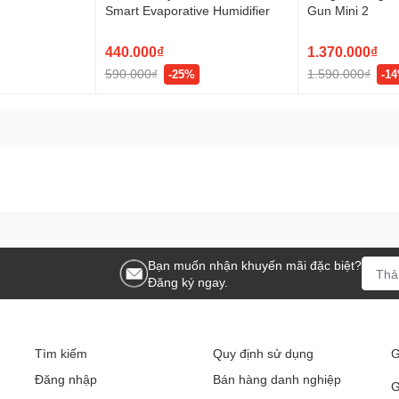
Smart Evaporative Humidifier
Gun Mini 2
440.000₫
1.370.000₫
590.000₫
1.590.000₫
-25%
-1
 lớn
Bạn muốn nhận khuyến mãi đặc biệt?
h
Đăng ký ngay.
Tìm kiếm
Quy định sử dụng
G
Đăng nhập
Bán hàng danh nghiệp
G