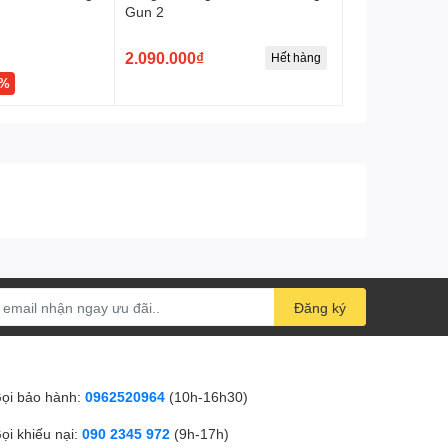
Gun 2
2.090.000₫
Hết hàng
4%
Đăng ký
ọi bảo hành:
0962520964
(10h-16h30)
ọi khiếu nại:
090 2345 972
(9h-17h)