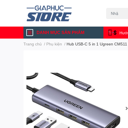
DANH MỤC SẢN PHẨM
Hướn
Trang chủ
/
Phụ kiện
/
Hub USB-C 5 in 1 Ugreen CM511