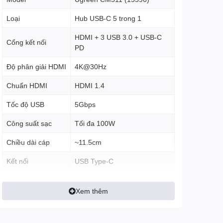
Loại
Hub USB-C 5 trong 1
HDMI + 3 USB 3.0 + USB-C
Cổng kết nối
PD
Độ phân giải HDMI
4K@30Hz
Chuẩn HDMI
HDMI 1.4
Tốc độ USB
5Gbps
Công suất sạc
Tối đa 100W
Chiều dài cáp
~11.5cm
Kết nối
USB Type-C
Laptop, MacBook, điện thoại
Tương thích
hỗ trợ Type-C
Xem thêm