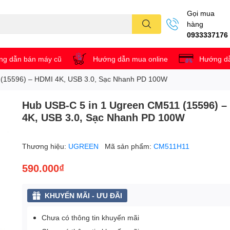
Gọi mua
hàng
0933337176
g dẫn bán máy cũ
Hướng dẫn mua online
Hướng dẫ
 (15596) – HDMI 4K, USB 3.0, Sạc Nhanh PD 100W
Hub USB-C 5 in 1 Ugreen CM511 (15596) –
4K, USB 3.0, Sạc Nhanh PD 100W
Thương hiệu:
UGREEN
Mã sản phẩm:
CM511H11
590.000₫
KHUYẾN MÃI - ƯU ĐÃI
Chưa có thông tin khuyến mãi