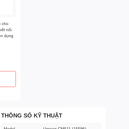
u cho
ết nối.
ện dụng
THÔNG SỐ KỸ THUẬT
Model
Ugreen CM511 (15596)