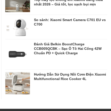
nhất 2026 – Giá tốt, lọc sạch bụi mịn
So sánh: Xiaomi Smart Camera C701 EU vs
C700
Đánh Giá Belkin BoostCharge
CCB005QCBK – Sạc Ô Tô Hai Cổng 42W
Chuẩn PD + Quick Charge
Hướng Dẫn Sử Dụng Nồi Cơm Điện Xiaomi
Multifunctional Rice Cooker 4L