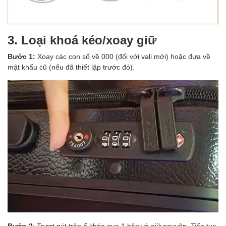
3. Loại khoá kéo/xoay giữ
Bước 1:
Xoay các con số về 000 (đối với vali mới) hoặc đưa về
mật khẩu cũ (nếu đã thiết lập trước đó).
Bước 2
: Trượt nút trên ổ khóa qua 1 bên và giữ nguyên. Tiếp tục