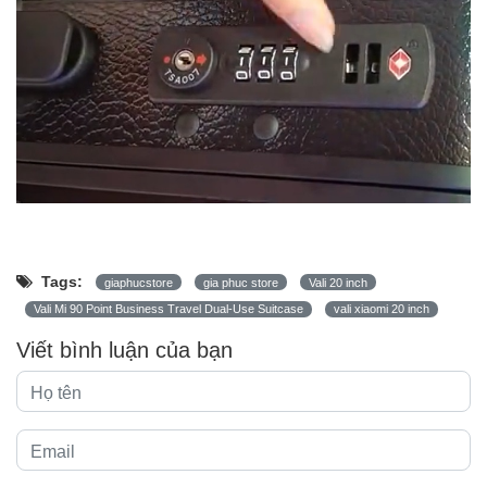
Tags:
giaphucstore
gia phuc store
Vali 20 inch
Vali Mi 90 Point Business Travel Dual-Use Suitcase
vali xiaomi 20 inch
Viết bình luận của bạn