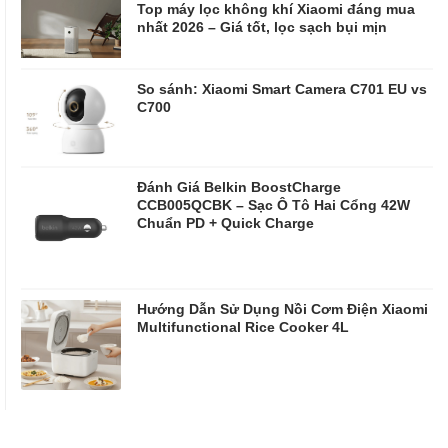
Top máy lọc không khí Xiaomi đáng mua
nhất 2026 – Giá tốt, lọc sạch bụi mịn
So sánh: Xiaomi Smart Camera C701 EU vs
C700
Đánh Giá Belkin BoostCharge
CCB005QCBK – Sạc Ô Tô Hai Cổng 42W
Chuẩn PD + Quick Charge
Hướng Dẫn Sử Dụng Nồi Cơm Điện Xiaomi
Multifunctional Rice Cooker 4L