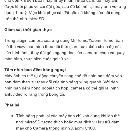
cho đến khi đèn báo nhấp nháy nhanh màu cam, để máy ảnh
được khôi phục về cài đặt gốc, sau đó kết nối lại máy ảnh với ứng
dụng. Lưu ý: Việc khôi phục cài đặt gốc sẽ không xóa nội dung
trên thẻ nhớ microSD.
Giám sát thời gian thực
Trong plugin camera của ứng dụng Mi Home/Xiaomi Home, bạn
có thể view màn hình theo dõi thời gian thực, điều chỉnh độ nét
của hình ảnh, thay đổi góc ngang dọc của camera, chụp và quay
màn hình, thực hiện cuộc gọi từ xa.
Tầm nhìn ban đêm hồng ngoại
Máy ảnh có thể tự động chuyển sang chế độ nhìn ban đêm vào
ban đêm theo sự thay đổi của ánh sáng xung quanh. Với đèn
nhìn ban đêm hồng ngoại tích hợp, camera có thể ghi lại hình
ảnh/video rõ ràng trong bóng tối.
Phát lại
Tính năng phát lại của máy ảnh chỉ khả dụng khi lắp thẻ
nhớ microSD tương thích hoặc mua dịch vụ lưu trữ đám
mây cho Camera thông minh Xiaomi C400.