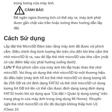
trọng lượng của máy ảnh.
CẢNH BÁO
Để ngăn ngừa thương tích có thể xảy ra, máy ảnh phải
được gắn chặt vào trần hoặc tường theo hướng dẫn lắp
đặt.
Cách Sử dụng
Lắp đặt thẻ MicroSD Đảm bảo rằng máy ảnh đã được rút phích
cắm. Điều chỉnh ống kính hướng lên trên cho đến khi khe cắm thẻ
nhớ microSD lộ ra, sau đó lắp thẻ nhớ microSD vào khe cắm (mặt
có các điểm tiếp xúc phải hướng xuống dưới).
LƯU Ý
Rút phích cắm của máy ảnh khi lắp hoặc tháo thẻ nhớ
microSD. Vui lòng sử dụng thẻ nhớ microSD từ một thương hiệu
đủ điều kiện (máy ảnh hỗ trợ thẻ nhớ microSD có dung lượng tối
đa 256 GB và chỉ định dạng FAT32 và thẻ nhớ microSD có dung
lượng 64 GB trở lên có thể cần được định dạng sang định dạng
FAT32 trước khi sử dụng qua “Cài đặt > Quản lý dung lượng” trên
trang plug-in của máy ảnh trong ứng dụng Mi Home). Khuyến
nghị thẻ nhớ microSD có tốc độ đọc/ghi không thấp hơn U1
/Class 10.