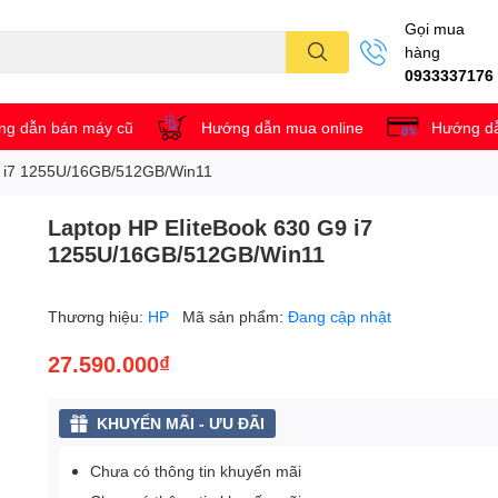
Gọi mua
hàng
0933337176
g dẫn bán máy cũ
Hướng dẫn mua online
Hướng dẫ
9 i7 1255U/16GB/512GB/Win11
Laptop HP EliteBook 630 G9 i7
1255U/16GB/512GB/Win11
Thương hiệu:
HP
Mã sản phẩm:
Đang cập nhật
27.590.000₫
KHUYẾN MÃI - ƯU ĐÃI
Chưa có thông tin khuyến mãi