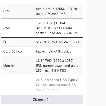
Intel Core i7-1255U 1.7GHz
CPU
up to 4.7GHz 12MB
16GB (16x1) DDR4
RAM
3200MHz (2x SO-DIMM
socket, up to 32GB SDRAM)
Ổ cứng
512 GB PCIe® NVMe™ SSD
Card đồ họa
Intel® Iris® Xᵉ Graphics
13.3" FHD (1920 x 1080),
Màn hình
IPS, narrow bezel, anti-glare,
250 nits, 45% NTSC
2x SuperSpeed USB Type-A
5Gbps signaling rate (USB
Power Delivery)
1x Thunderbolt™ 4 with
USB4™ Type-C® 40Gbps
Xem thêm
signaling rate (USB Power