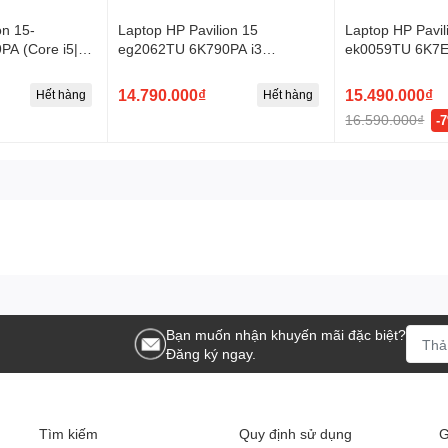
on 15-
Laptop HP Pavilion 15
Laptop HP Pavil
A (Core i5|
eg2062TU 6K790PA i3
ek0059TU 6K7E
.6 inch FHD |
1215U/8GB/256GB/Win11
| 8GB | 256GB |
14 inch Full HD
14.790.000₫
15.490.000₫
Hết hàng
Hết hàng
16.590.000₫
-
Bạn muốn nhận khuyến mãi đặc biệt?
Đăng ký ngay.
Tìm kiếm
Quy định sử dụng
G