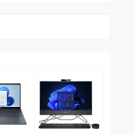
Cổng giao tiếp
Delivery, DisplayPort™ 1.4)
1x RJ-45
1x headphone/microphone
combo
1x HDMI 2.0
1x AC power
Led-Keyboard
Có
Dual stereo speakers, dual
Audio
array microphones
Đọc thẻ nhớ
None
Chuẩn LAN
Gigabit 10/100/1000
Chuẩn WIFI
Intel® Wi-Fi 6E AX211 (2x2)
Bluetooth
v5.2
Webcam
720p HD privacy camera