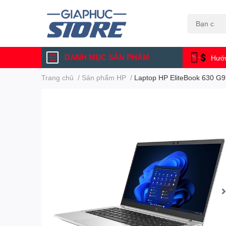
DANH MỤC SẢN PHẨM
Hướn
Trang chủ
/
Sản phẩm HP
/
Laptop HP EliteBook 630 G