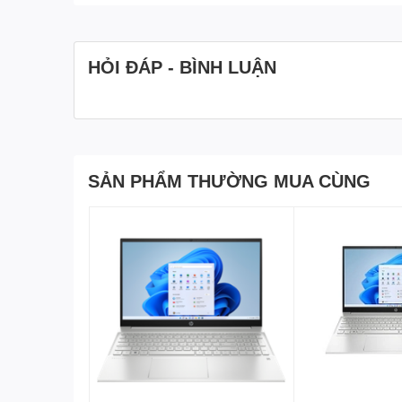
HỎI ĐÁP - BÌNH LUẬN
SẢN PHẨM THƯỜNG MUA CÙNG
• Sự xuất hiện của bộ vi xử lý
Intel Core i7 Alder Lake
vụ văn phòng mà còn cân luôn việc chỉnh ảnh hay thiế