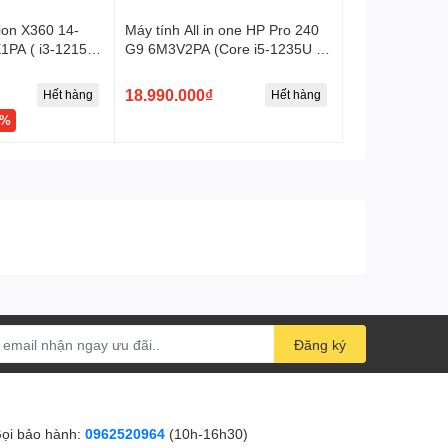
Hệ điều hành
Windows 11
ion X360 14-
Máy tính All in one HP Pro 240
1PA ( i3-1215U
G9 6M3V2PA (Core i5-1235U |
Pin
3 Cell 42WHr
 UHD Graphics |
8GB | 512GB | Intel Iris Xe |
23.8 inch FHD IPS | Win 11)
18.990.000₫
Hết hàng
Hết hàng
Trọng lượng
1.28 kg
7%
Màu sắc
Pike silver
Kích thước
30.69 x 20.84 x 1.59 (cm)
Đăng ký
ọi bảo hành:
0962520964
(10h-16h30)