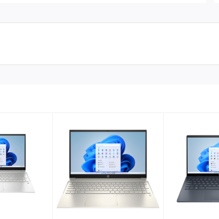
1255U
không chỉ giúp người dùng vận hành hoàn hảo mọi tác
t kế poster một cách chuyên nghiệp.