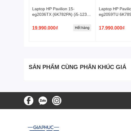
Laptop HP Pavilion 15-
Laptop HP Pavili
eg2036TX (6K782PA) (i5-1235U
eg2059TU 6K789P
| 8GB | 512GB | VGA MX550
8GB | 256GB | 15
2GB | 15.6' FHD | Win 11)
Win11 )
19.990.000₫
17.990.000₫
Hết hàng
SẢN PHẨM CÙNG PHÂN KHÚC GIÁ